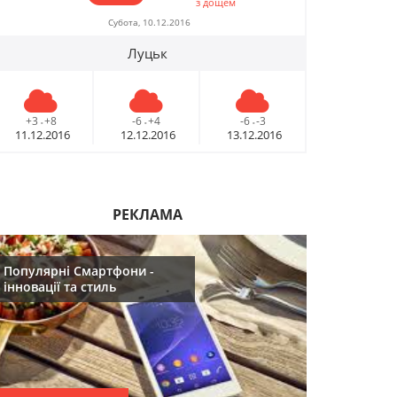
з дощем
09.12.2016
Субота, 10.12.2016
Луцьк
10 лайфхаків: як
ся
легко прокидатися
вранці
+3
+8
-6
+4
-6
-3
-
-
-
30.11.2016
11.12.2016
12.12.2016
13.12.2016
 у
Що буде модним у
2017році
РЕКЛАМА
29.11.2016
Популярні Смартфони -
Топ 5 серіалів
інновації та стиль
08.06.2016