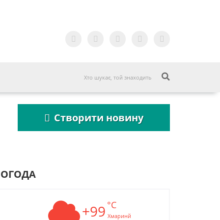
Створити новину
ПОГОДА
°C
а
+99
Пошукова строка
зникне до 2027
Хмаринй