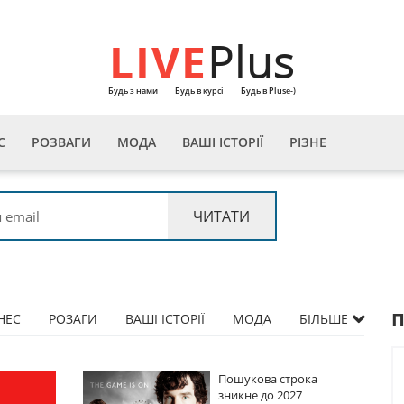
LIVE
Plus
Будь з нами
Будь в курсі
Будь в Pluse-)
С
РОЗВАГИ
МОДА
ВАШІ ІСТОРІЇ
РІЗНЕ
НЕС
РОЗАГИ
ВАШІ ІСТОРІЇ
МОДА
БІЛЬШЕ
Пошукова строка
Пошукова строк
зникне до 2027
зникне до 2027