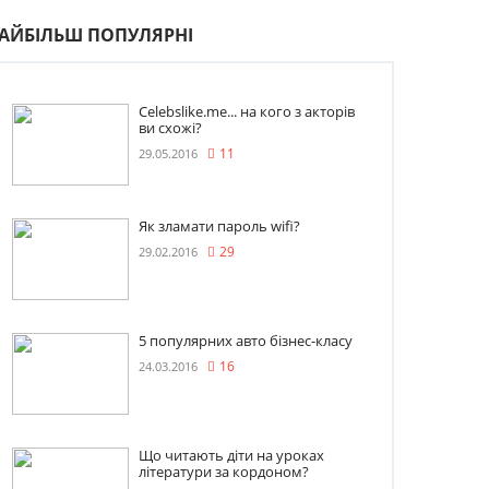
АЙБІЛЬШ ПОПУЛЯРНІ
Celebslike.me... на кого з акторів
ви схожі?
29.05.2016
11
Як зламати пароль wifi?
29.02.2016
29
5 популярних авто бізнес-класу
24.03.2016
16
Що читають діти на уроках
літератури за кордоном?