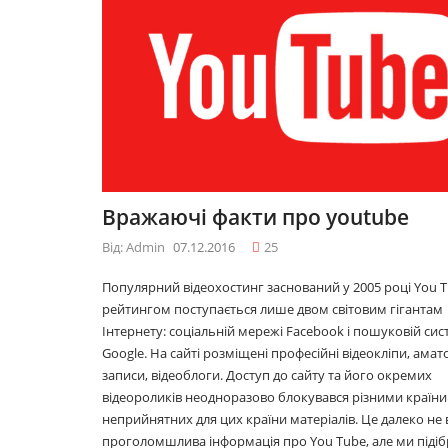
6
09.12.2016
ків: як
10 лайфхаків: як
окидатися
легко прокидатися
вранці
6
30.11.2016
модним у
Що буде модним у
Вражаючі факти про youtube
2017році
6
29.11.2016
Від: Admin
07.12.2016
25
Популярний відеохостинг заснований у 2005 році You T
рейтингом поступається лише двом світовим гігантам
алів
Топ 5 серіалів
Інтернету: соціальній мережі Facebook і пошуковій сис
6
08.06.2016
Google. На сайті розміщені професійні відеокліпи, амат
записи, відеоблоги. Доступ до сайту та його окремих
відеороликів неодноразово блокувався різними країни
неприйнятних для цих країни матеріалів. Це далеко не 
проголомшлива інформація про You Tube, але ми підіб