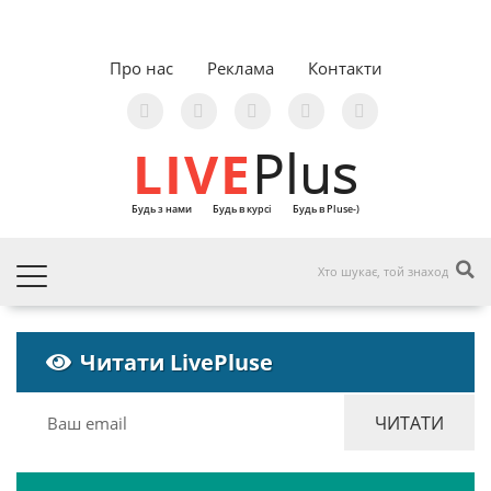
Про нас
Реклама
Контакти
LIVE
Plus
Будь з нами
Будь в курсі
Будь в Pluse-)
Читати LivePluse