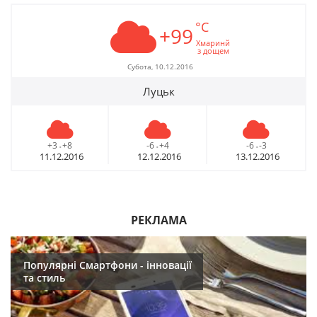
°C
+99
Хмаринй
з дощем
Субота, 10.12.2016
Луцьк
+3
+8
-6
+4
-6
-3
-
-
-
11.12.2016
12.12.2016
13.12.2016
РЕКЛАМА
Популярні Смартфони - інновації
та стиль