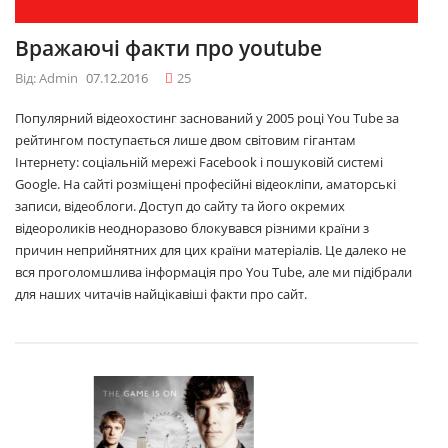
Вражаючі факти про youtube
Від: Admin
07.12.2016
25
Популярний відеохостинг заснований у 2005 році You Tube за
рейтингом поступається лише двом світовим гігантам
Інтернету: соціальній мережі Facebook і пошуковій системі
Google. На сайті розміщені професійні відеокліпи, аматорські
записи, відеоблоги. Доступ до сайту та його окремих
відеороликів неодноразово блокувався різними країни з
причин неприйнятних для цих країни матеріалів. Це далеко не
вся проголомшлива інформація про You Tube, але ми підібрали
для наших читачів найцікавіші факти про сайт.