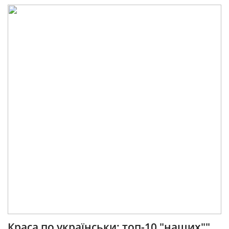
Краса по українськи: топ-10 "наших""