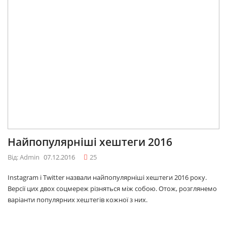
Найпопулярніші хештеги 2016
Від: Admin
07.12.2016
25
Instagram і Twitter назвали найпопулярніші хештеги 2016 року.
Версії цих двох соцмереж різняться між собою. Отож, розглянемо
варіанти популярних хештегів кожної з них.