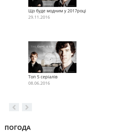
Що буде модним у 2017році
Щ
29.11.2016
2
Топ 5 серіалів
Т
08.06.2016
0
ПОГОДА