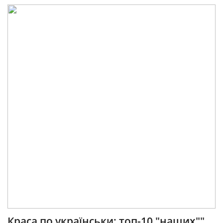
Краса по українськи: топ-10 "наших""