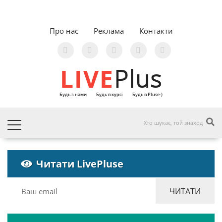
Про нас
Реклама
Контакти
LIVE
Plus
Будь з нами
Будь в курсі
Будь в Pluse-)
Читати LivePluse