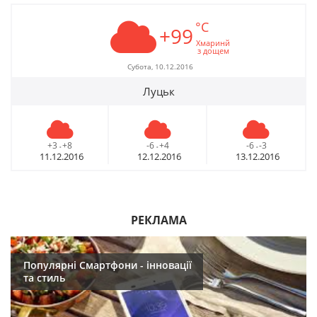
°C
+99
Хмаринй
з дощем
Субота, 10.12.2016
Луцьк
+3
+8
-6
+4
-6
-3
-
-
-
11.12.2016
12.12.2016
13.12.2016
РЕКЛАМА
Популярні Смартфони - інновації
та стиль