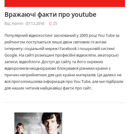
Вражаючі факти про youtube
Від: Admin
07.12.2016
25
Популярний відеохостинг заснований у 2005 році You Tube за
рейтингом поступається лише двом світовим гігантам
Інтернету: соціальній мережі Facebook і пошуковій системі
Google. На сайті розміщені професійні відеокліпи, аматорські
записи, відеоблоги. Доступ до сайту та його окремих
відеороликів неодноразово блокувався різними країни з
причин неприйнятних для цих країни матеріалів. Це далеко не
вся проголомшлива інформація про You Tube, але ми підібрали
для наших читачів найцікавіші факти про сайт.