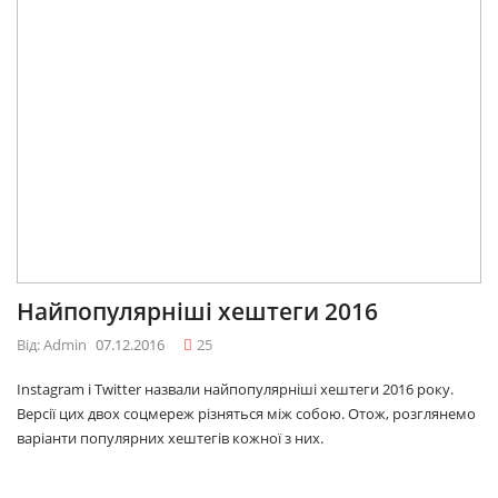
Найпопулярніші хештеги 2016
Від: Admin
07.12.2016
25
Instagram і Twitter назвали найпопулярніші хештеги 2016 року.
Версії цих двох соцмереж різняться між собою. Отож, розглянемо
варіанти популярних хештегів кожної з них.