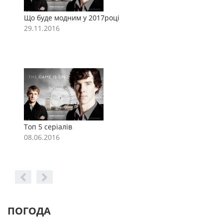
Що буде модним у 2017році
Щ
29.11.2016
2
Топ 5 серіалів
Т
08.06.2016
0
ПОГОДА