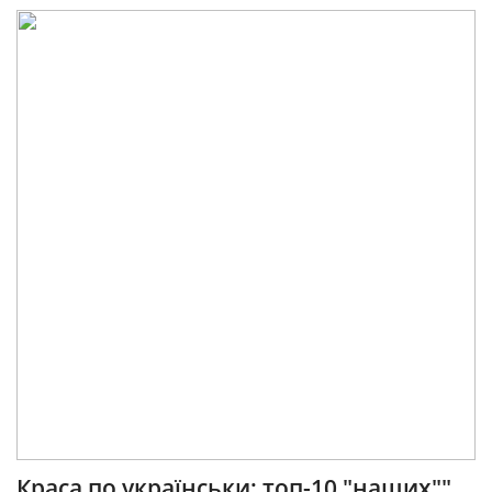
Краса по українськи: топ-10 "наших""