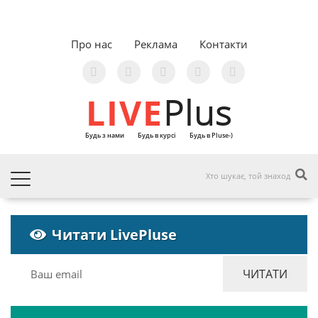
Про нас
Реклама
Контакти
LIVE
Plus
Будь з нами
Будь в курсі
Будь в Pluse-)
Читати LivePluse