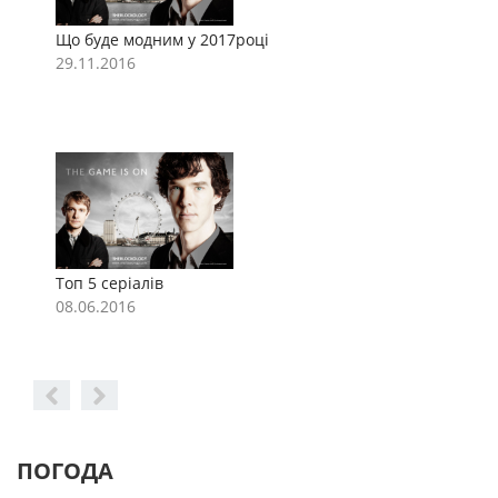
Що буде модним у 2017році
Щ
29.11.2016
2
Топ 5 серіалів
Т
08.06.2016
0
ПОГОДА