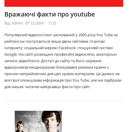
Вражаючі факти про youtube
Від: Admin
07.12.2016
25
Популярний відеохостинг заснований у 2005 році You Tube за
рейтингом поступається лише двом світовим гігантам
Інтернету: соціальній мережі Facebook і пошуковій системі
Google. На сайті розміщені професійні відеокліпи, аматорські
записи, відеоблоги. Доступ до сайту та його окремих
відеороликів неодноразово блокувався різними країни з
причин неприйнятних для цих країни матеріалів. Це далеко не
вся проголомшлива інформація про You Tube, але ми підібрали
для наших читачів найцікавіші факти про сайт.