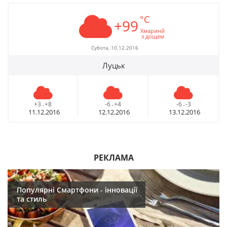
°C
+99
Хмаринй
з дощем
Субота, 10.12.2016
Луцьк
+3
+8
-6
+4
-6
-3
-
-
-
11.12.2016
12.12.2016
13.12.2016
РЕКЛАМА
Популярні Смартфони - інновації
та стиль