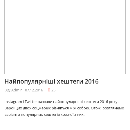
Найпопулярніші хештеги 2016
Від: Admin
07.12.2016
25
Instagram і Twitter назвали найпопулярніші хештеги 2016 року.
Версії цих двох соцмереж різняться між собою. Отож, розглянемо
варіанти популярних хештегів кожної з них.