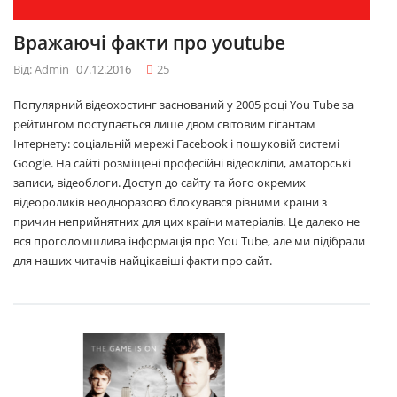
Вражаючі факти про youtube
Від: Admin
07.12.2016
25
Популярний відеохостинг заснований у 2005 році You Tube за
рейтингом поступається лише двом світовим гігантам
Інтернету: соціальній мережі Facebook і пошуковій системі
Google. На сайті розміщені професійні відеокліпи, аматорські
записи, відеоблоги. Доступ до сайту та його окремих
відеороликів неодноразово блокувався різними країни з
причин неприйнятних для цих країни матеріалів. Це далеко не
вся проголомшлива інформація про You Tube, але ми підібрали
для наших читачів найцікавіші факти про сайт.