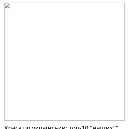
Краса по українськи: топ-10 "наших""