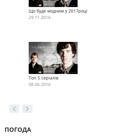
Що буде модним у 2017році
Щ
29.11.2016
2
Топ 5 серіалів
Т
08.06.2016
0
ПОГОДА