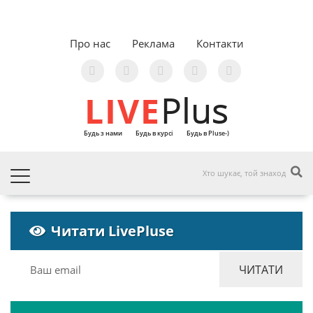
Про нас
Реклама
Контакти
LIVE
Plus
Будь з нами
Будь в курсі
Будь в Pluse-)
Читати LivePluse