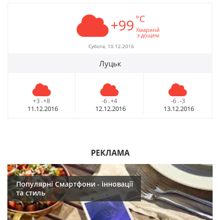
°C
+99
Хмаринй
з дощем
Субота, 10.12.2016
Луцьк
+3
+8
-6
+4
-6
-3
-
-
-
11.12.2016
12.12.2016
13.12.2016
РЕКЛАМА
Популярні Смартфони - інновації
та стиль