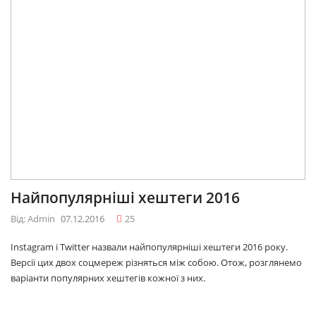
Найпопулярніші хештеги 2016
Від: Admin
07.12.2016
25
Instagram і Twitter назвали найпопулярніші хештеги 2016 року.
Версії цих двох соцмереж різняться між собою. Отож, розглянемо
варіанти популярних хештегів кожної з них.