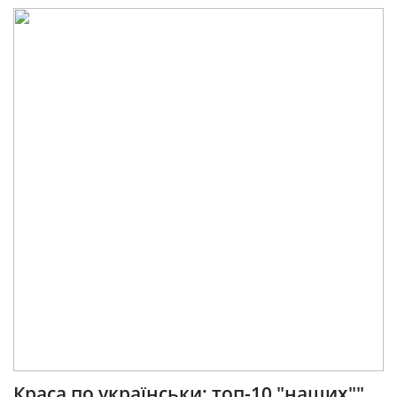
Краса по українськи: топ-10 "наших""