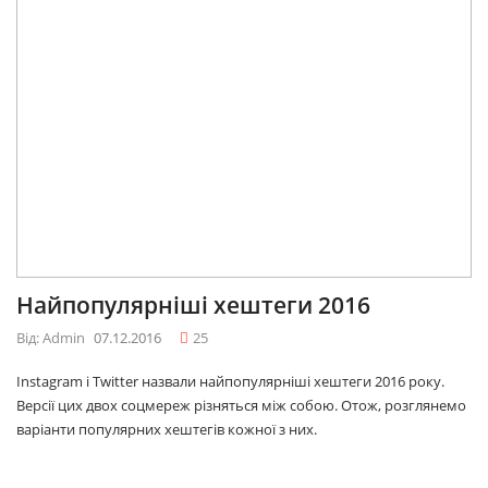
Найпопулярніші хештеги 2016
Від: Admin
07.12.2016
25
Instagram і Twitter назвали найпопулярніші хештеги 2016 року.
Версії цих двох соцмереж різняться між собою. Отож, розглянемо
варіанти популярних хештегів кожної з них.