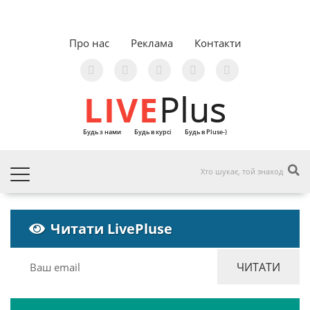
Про нас
Реклама
Контакти
LIVE
Plus
Будь з нами
Будь в курсі
Будь в Pluse-)
Читати LivePluse