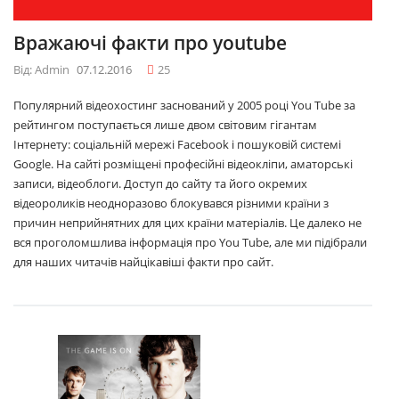
Вражаючі факти про youtube
Від: Admin
07.12.2016
25
Популярний відеохостинг заснований у 2005 році You Tube за
рейтингом поступається лише двом світовим гігантам
Інтернету: соціальній мережі Facebook і пошуковій системі
Google. На сайті розміщені професійні відеокліпи, аматорські
записи, відеоблоги. Доступ до сайту та його окремих
відеороликів неодноразово блокувався різними країни з
причин неприйнятних для цих країни матеріалів. Це далеко не
вся проголомшлива інформація про You Tube, але ми підібрали
для наших читачів найцікавіші факти про сайт.