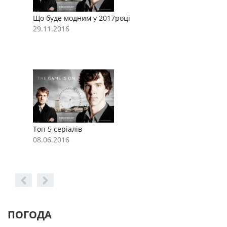
Що буде модним у 2017році
Щ
29.11.2016
2
Топ 5 серіалів
Т
08.06.2016
0
ПОГОДА