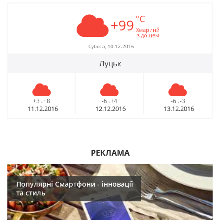
°C
+99
Хмаринй
з дощем
Субота, 10.12.2016
Луцьк
+3
+8
-6
+4
-6
-3
-
-
-
11.12.2016
12.12.2016
13.12.2016
РЕКЛАМА
Популярні Смартфони - інновації
та стиль