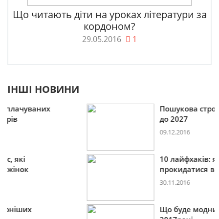
Що читають діти на уроках літератури за
кордоном?
29.05.2016
1
ІНШІ НОВИНИ
Пошукова строка зникне
до 2027
09.12.2016
10 лайфхаків: як легко
прокидатися вранці
30.11.2016
Що буде модним у