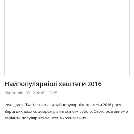
Найпопулярніші хештеги 2016
Від: Admin
07.12.2016
25
Instagram і Twitter назвали найпопулярніші хештеги 2016 року.
Версії цих двох соцмереж різняться між собою. Отож, розглянемо
варіанти популярних хештегів кожної з них.