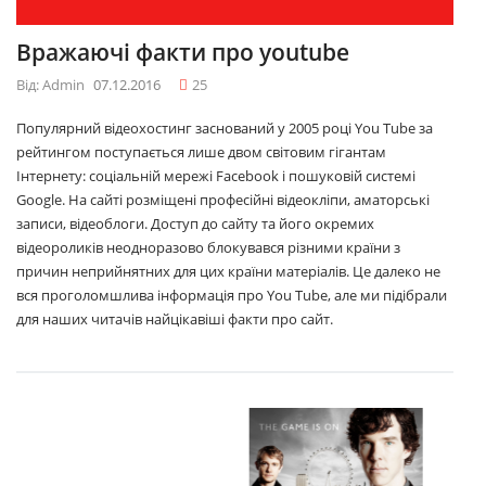
Вражаючі факти про youtube
Від: Admin
07.12.2016
25
Популярний відеохостинг заснований у 2005 році You Tube за
рейтингом поступається лише двом світовим гігантам
Інтернету: соціальній мережі Facebook і пошуковій системі
Google. На сайті розміщені професійні відеокліпи, аматорські
записи, відеоблоги. Доступ до сайту та його окремих
відеороликів неодноразово блокувався різними країни з
причин неприйнятних для цих країни матеріалів. Це далеко не
вся проголомшлива інформація про You Tube, але ми підібрали
для наших читачів найцікавіші факти про сайт.