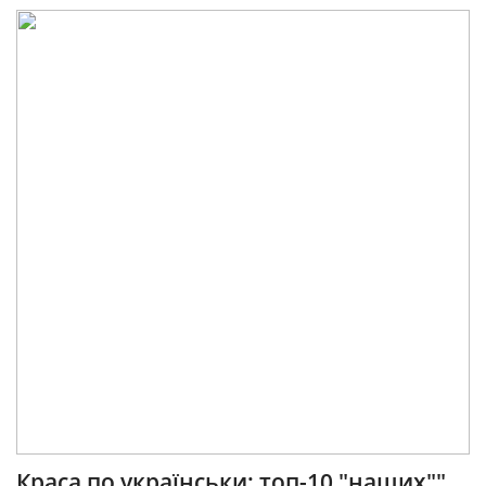
Краса по українськи: топ-10 "наших""