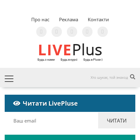
Про нас
Реклама
Контакти
LIVE
Plus
Будь з нами
Будь в курсі
Будь в Pluse-)
Читати LivePluse