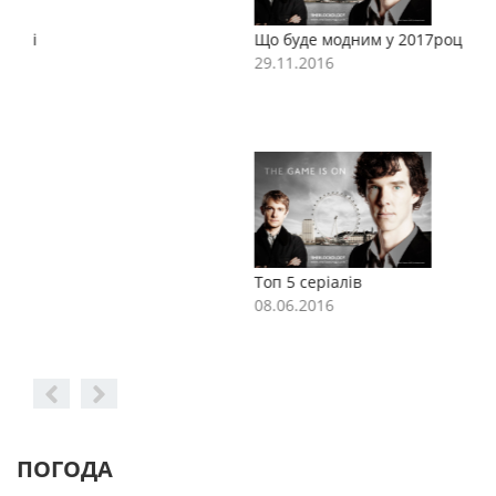
Що буде модним у 2017році
Щ
29.11.2016
2
Топ 5 серіалів
Т
08.06.2016
0
ПОГОДА