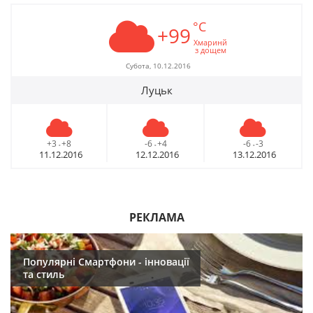
°C
+99
Хмаринй
з дощем
Субота, 10.12.2016
Луцьк
+3
+8
-6
+4
-6
-3
-
-
-
11.12.2016
12.12.2016
13.12.2016
РЕКЛАМА
Популярні Смартфони - інновації
та стиль