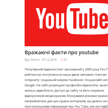
09.12.2016
к
10 лайфхаків: як
тися
легко прокидатися
вранці
30.11.2016
м у
Що буде модним у
Вражаючі факти про youtube
2017році
29.11.2016
Від: Admin
07.12.2016
25
Популярний відеохостинг заснований у 2005 році You T
рейтингом поступається лише двом світовим гігантам
Топ 5 серіалів
Інтернету: соціальній мережі Facebook і пошуковій сис
08.06.2016
Google. На сайті розміщені професійні відеокліпи, амат
записи, відеоблоги. Доступ до сайту та його окремих
відеороликів неодноразово блокувався різними країни
неприйнятних для цих країни матеріалів. Це далеко не 
проголомшлива інформація про You Tube, але ми підіб