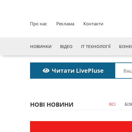
Про нас
Реклама
Контакти
НОВИНКИ
ВІДЕО
ІТ ТЕХНОЛОГІЇ
БІЗНЕ
Читати LivePluse
НОВІ НОВИНИ
ВСІ
БІЗ
ка
Пошукова строка
зникне до 2027