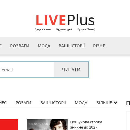
LIVE
Plus
Будь з нами
Будь в курсі
Будь в Pluse-)
С
РОЗВАГИ
МОДА
ВАШІ ІСТОРІЇ
РІЗНЕ
НЕС
РОЗАГИ
ВАШІ ІСТОРІЇ
МОДА
БІЛЬШЕ
Пошукова строка
Пошукова строка
зникне до 2027
зникне до 2027