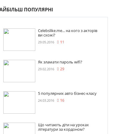
АЙБІЛЬШ ПОПУЛЯРНІ
Celebslike.me... на кого з акторів
ви схожі?
29.05.2016
11
Як зламати пароль wifi?
29.02.2016
29
5 популярних авто бізнес-класу
24.03.2016
16
Що читають діти на уроках
літератури за кордоном?