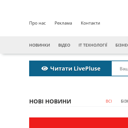
Про нас
Реклама
Контакти
НОВИНКИ
ВІДЕО
ІТ ТЕХНОЛОГІЇ
БІЗНЕ
Читати LivePluse
НОВІ НОВИНИ
ВСІ
БІЗ
а
Пошукова строка
зникне до 2027