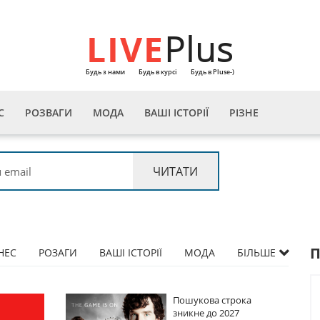
LIVE
Plus
Будь з нами
Будь в курсі
Будь в Pluse-)
С
РОЗВАГИ
МОДА
ВАШІ ІСТОРІЇ
РІЗНЕ
НЕС
РОЗАГИ
ВАШІ ІСТОРІЇ
МОДА
БІЛЬШЕ
Пошукова строка
Пошукова строка
зникне до 2027
зникне до 2027