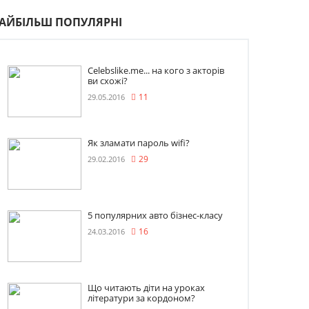
АЙБІЛЬШ ПОПУЛЯРНІ
Celebslike.me... на кого з акторів
ви схожі?
29.05.2016
11
Як зламати пароль wifi?
29.02.2016
29
5 популярних авто бізнес-класу
24.03.2016
16
Що читають діти на уроках
літератури за кордоном?