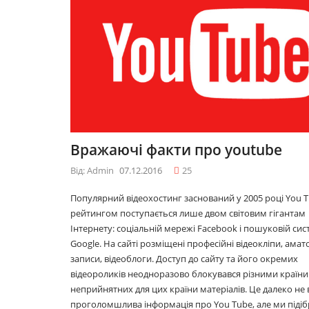
09.12.2016
10 лайфхаків: як
ися
легко прокидатися
вранці
30.11.2016
 у
Що буде модним у
Вражаючі факти про youtube
2017році
29.11.2016
Від: Admin
07.12.2016
25
Популярний відеохостинг заснований у 2005 році You T
рейтингом поступається лише двом світовим гігантам
Топ 5 серіалів
Інтернету: соціальній мережі Facebook і пошуковій сис
08.06.2016
Google. На сайті розміщені професійні відеокліпи, амат
записи, відеоблоги. Доступ до сайту та його окремих
відеороликів неодноразово блокувався різними країни
неприйнятних для цих країни матеріалів. Це далеко не 
проголомшлива інформація про You Tube, але ми підіб