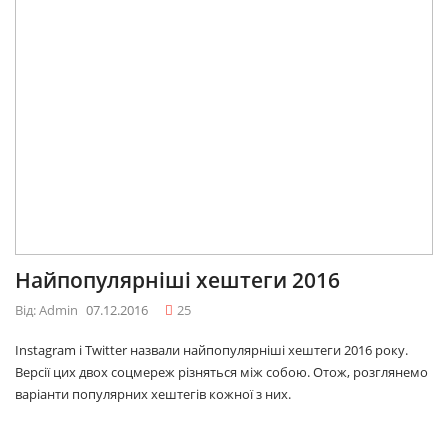
Найпопулярніші хештеги 2016
Від: Admin
07.12.2016
25
Instagram і Twitter назвали найпопулярніші хештеги 2016 року.
Версії цих двох соцмереж різняться між собою. Отож, розглянемо
варіанти популярних хештегів кожної з них.