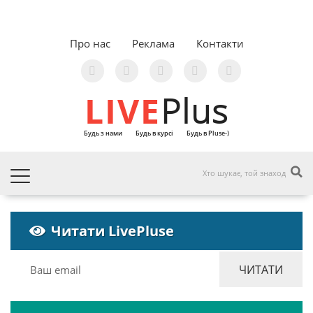
Про нас
Реклама
Контакти
LIVE
Plus
Будь з нами
Будь в курсі
Будь в Pluse-)
Читати LivePluse