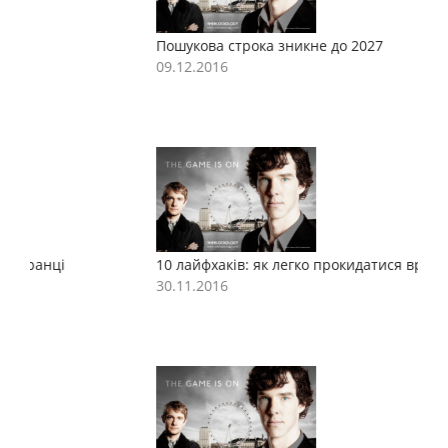
Пошукова строка зникне до 2027
П
09.12.2016
0
10 лайфхаків: як легко прокидатися вранці
1
30.11.2016
3