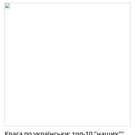
Краса по українськи: топ-10 "наших""