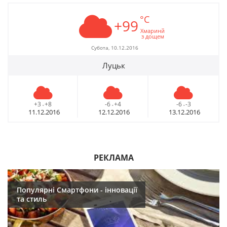
°C
+99
Хмаринй
з дощем
Субота, 10.12.2016
Луцьк
+3
+8
-6
+4
-6
-3
-
-
-
11.12.2016
12.12.2016
13.12.2016
РЕКЛАМА
Популярні Смартфони - інновації
та стиль