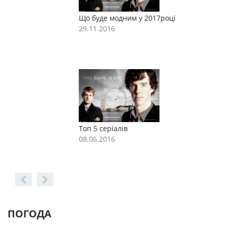
Що буде модним у 2017році
Щ
29.11.2016
2
Топ 5 серіалів
Т
08.06.2016
0
ПОГОДА