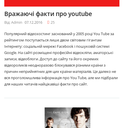
Вражаючі факти про youtube
Від: Admin
07.12.2016
25
Популярний відеохостинг заснований у 2005 році You Tube за
рейтингом поступається лише двом світовим гігантам
Інтернету: соціальній мережі Facebook і пошуковій системі
Google. На сайті розміщені професійні відеокліпи, аматорські
записи, відеоблоги. Доступ до сайту та його окремих
відеороликів неодноразово блокувався різними країни з
причин неприйнятних для цих країни матеріалів. Це далеко не
вся проголомшлива інформація про You Tube, але ми підібрали
для наших читачів найцікавіші факти про сайт.