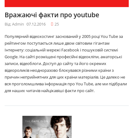
Вражаючі факти про youtube
Від: Admin
07.12.2016
25
Популярний відеохостинг заснований у 2005 році You Tube за
рейтингом поступається лише двом світовим гігантам
Інтернету: соціальній мережі Facebook і пошуковій системі
Google. На сайті розміщені професійні відеокліпи, аматорські
записи, відеоблоги. Доступ до сайту та його окремих
відеороликів неодноразово блокувався різними країни з
причин неприйнятних для цих країни матеріалів. Це далеко не
вся проголомшлива інформація про You Tube, але ми підібрали
для наших читачів найцікавіші факти про сайт.