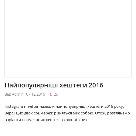
Найпопулярніші хештеги 2016
Від: Admin
07.12.2016
25
Instagram і Twitter назвали найпопулярніші хештеги 2016 року.
Версії цих двох соцмереж різняться між собою. Отож, розглянемо
варіанти популярних хештегів кожної з них.