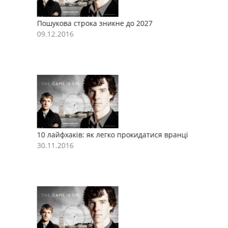
Пошукова строка зникне до 2027
П
09.12.2016
0
10 лайфхаків: як легко прокидатися вранці
1
30.11.2016
3