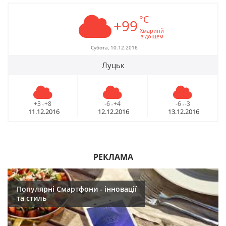
°C
+99
Хмаринй
з дощем
Субота, 10.12.2016
Луцьк
+3
+8
-6
+4
-6
-3
-
-
-
11.12.2016
12.12.2016
13.12.2016
РЕКЛАМА
Популярні Смартфони - інновації
та стиль