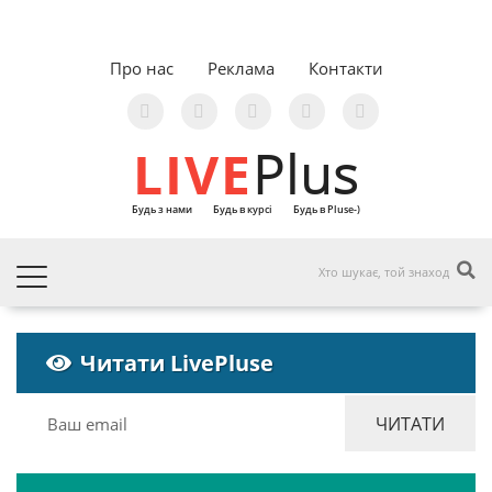
Про нас
Реклама
Контакти
LIVE
Plus
Будь з нами
Будь в курсі
Будь в Pluse-)
Читати LivePluse