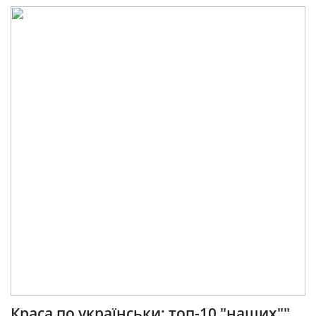
Краса по українськи: топ-10 "наших""