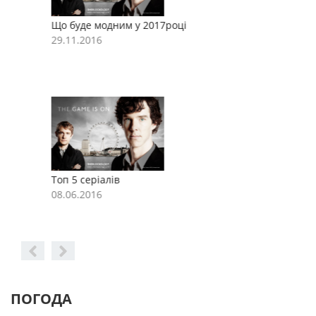
Що буде модним у 2017році
Щ
29.11.2016
2
Топ 5 серіалів
Т
08.06.2016
0
ПОГОДА