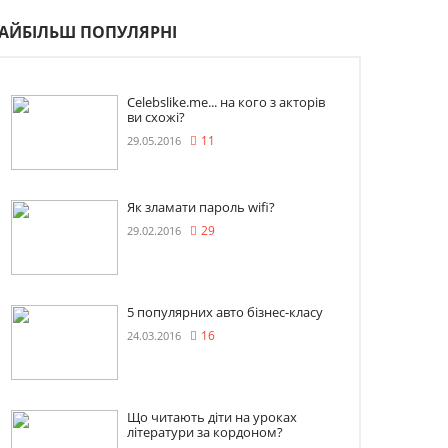
АЙБІЛЬШ ПОПУЛЯРНІ
Celebslike.me... на кого з акторів
ви схожі?
29.05.2016
11
Як зламати пароль wifi?
29.02.2016
29
5 популярних авто бізнес-класу
24.03.2016
16
Що читають діти на уроках
літератури за кордоном?