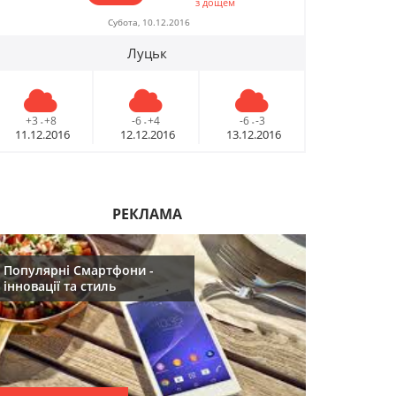
з дощем
09.12.2016
09.12.2016
Субота, 10.12.2016
Луцьк
10 лайфхаків: як
10 лайфхаків: 
легко прокидатися
легко прокид
вранці
вранці
+3
+8
-6
+4
-6
-3
-
-
-
30.11.2016
30.11.2016
11.12.2016
12.12.2016
13.12.2016
Що буде модним у
Що буде модн
2017році
2017році
29.11.2016
РЕКЛАМА
29.11.2016
Популярні Смартфони -
Топ 5 серіалів
Топ 5 серіалів
інновації та стиль
08.06.2016
08.06.2016