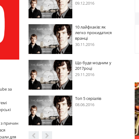
2016
09.12.2016
фхаків: як
10 лайфхаків: як
 прокидатися
легко прокидатися
вранці
2016
30.11.2016
де модним у
Що буде модним у
ці
2017році
2016
29.11.2016
ube за
серіалів
Топ 5 серіалів
темі
2016
08.06.2016
орські
 з причин
вся
рали для