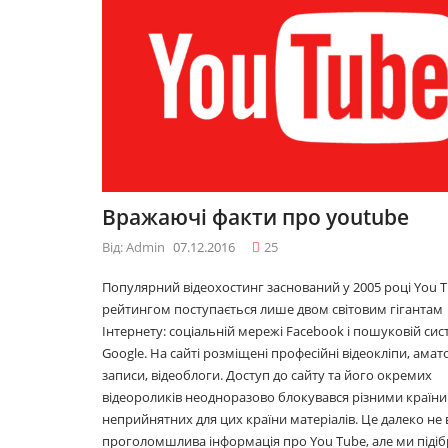
09.12.2016
09.12.
10 лайфхаків: як
10 лай
легко прокидатися
легко
вранці
вранці
30.11.2016
30.11.
Що буде модним у
Що бу
Вражаючі факти про youtube
2017році
2017ро
29.11.2016
29.11.
Від: Admin
07.12.2016
25
Популярний відеохостинг заснований у 2005 році You T
рейтингом поступається лише двом світовим гігантам
Топ 5 серіалів
Топ 5 
Інтернету: соціальній мережі Facebook і пошуковій сис
08.06.2016
08.06.
Google. На сайті розміщені професійні відеокліпи, амат
записи, відеоблоги. Доступ до сайту та його окремих
відеороликів неодноразово блокувався різними країни
неприйнятних для цих країни матеріалів. Це далеко не 
проголомшлива інформація про You Tube, але ми підіб