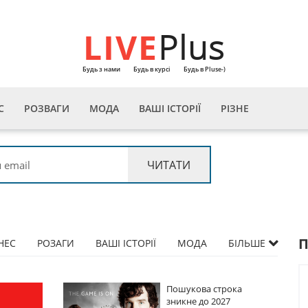
LIVE
Plus
Будь з нами
Будь в курсі
Будь в Pluse-)
С
РОЗВАГИ
МОДА
ВАШІ ІСТОРІЇ
РІЗНЕ
НЕС
РОЗАГИ
ВАШІ ІСТОРІЇ
МОДА
БІЛЬШЕ
ова строка
Пошукова строка
 до 2027
зникне до 2027