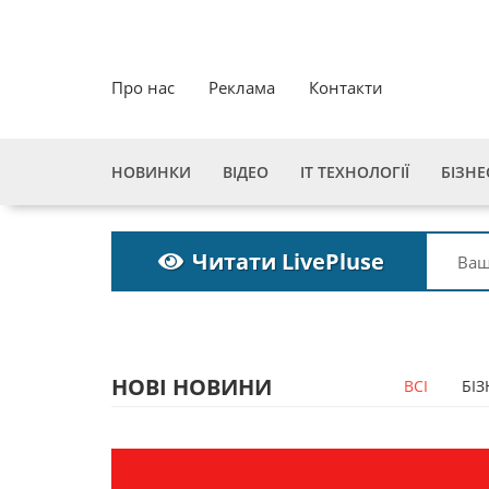
Про нас
Реклама
Контакти
НОВИНКИ
ВІДЕО
ІТ ТЕХНОЛОГІЇ
БІЗНЕ
Читати LivePluse
НОВІ НОВИНИ
ВСІ
БІЗ
Пошукова строка
Пошук
зникне до 2027
зникне