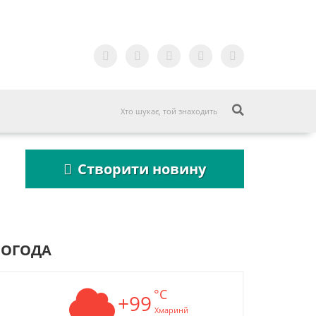
Створити новину
ПОГОДА
°C
Пошукова строка
+99
Пошукова стр
зникне до 2027
зникне до 202
Хмаринй