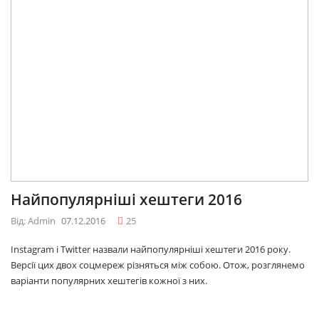
Найпопулярніші хештеги 2016
Від: Admin
07.12.2016
25
Instagram і Twitter назвали найпопулярніші хештеги 2016 року.
Версії цих двох соцмереж різняться між собою. Отож, розглянемо
варіанти популярних хештегів кожної з них.