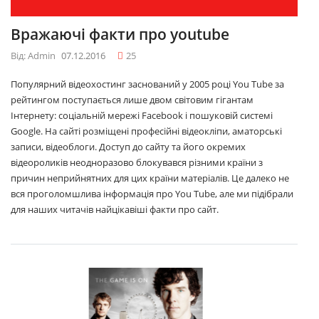
Вражаючі факти про youtube
Від: Admin
07.12.2016
25
Популярний відеохостинг заснований у 2005 році You Tube за
рейтингом поступається лише двом світовим гігантам
Інтернету: соціальній мережі Facebook і пошуковій системі
Google. На сайті розміщені професійні відеокліпи, аматорські
записи, відеоблоги. Доступ до сайту та його окремих
відеороликів неодноразово блокувався різними країни з
причин неприйнятних для цих країни матеріалів. Це далеко не
вся проголомшлива інформація про You Tube, але ми підібрали
для наших читачів найцікавіші факти про сайт.