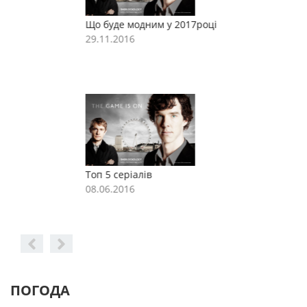
Що буде модним у 2017році
Щ
29.11.2016
2
Топ 5 серіалів
Т
08.06.2016
0
ПОГОДА