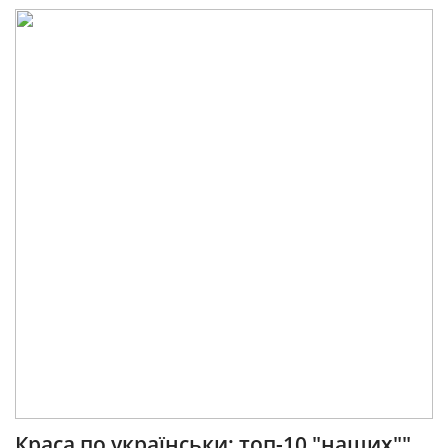
Краса по українськи: топ-10 "наших""