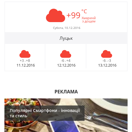
°C
+99
Хмаринй
з дощем
Субота, 10.12.2016
Луцьк
+3
+8
-6
+4
-6
-3
-
-
-
11.12.2016
12.12.2016
13.12.2016
РЕКЛАМА
Популярні Смартфони - інновації
та стиль