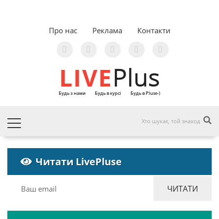
Про нас
Реклама
Контакти
LIVE
Plus
Будь з нами
Будь в курсі
Будь в Pluse-)
Читати LivePluse