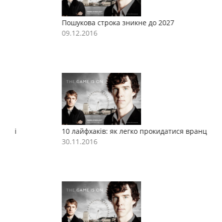
Пошукова строка зникне до 2027
П
09.12.2016
0
10 лайфхаків: як легко прокидатися вранці
1
30.11.2016
3