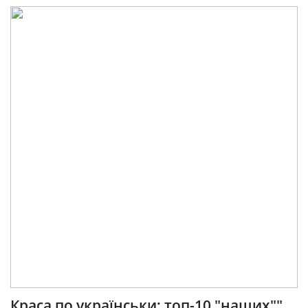
Краса по українськи: топ-10 "наших""