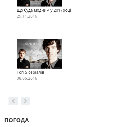
Що буде модним у 2017році
Щ
29.11.2016
2
Топ 5 серіалів
Т
08.06.2016
0
ПОГОДА