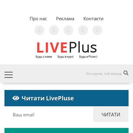
Про нас
Реклама
Контакти
LIVE
Plus
Будь з нами
Будь в курсі
Будь в Pluse-)
Читати LivePluse