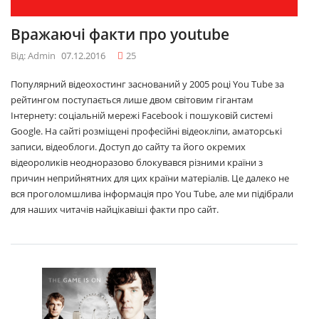
Вражаючі факти про youtube
Від: Admin
07.12.2016
25
Популярний відеохостинг заснований у 2005 році You Tube за
рейтингом поступається лише двом світовим гігантам
Інтернету: соціальній мережі Facebook і пошуковій системі
Google. На сайті розміщені професійні відеокліпи, аматорські
записи, відеоблоги. Доступ до сайту та його окремих
відеороликів неодноразово блокувався різними країни з
причин неприйнятних для цих країни матеріалів. Це далеко не
вся проголомшлива інформація про You Tube, але ми підібрали
для наших читачів найцікавіші факти про сайт.