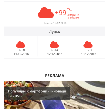
°C
+99
Хмаринй
з дощем
Субота, 10.12.2016
Луцьк
+3
+8
-6
+4
-6
-3
-
-
-
11.12.2016
12.12.2016
13.12.2016
РЕКЛАМА
Популярні Смартфони - інновації
та стиль