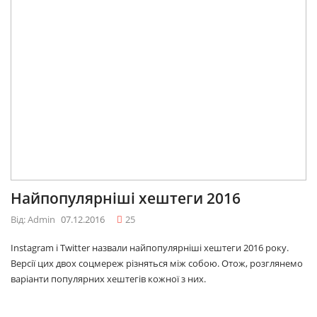
Найпопулярніші хештеги 2016
Від: Admin
07.12.2016
25
Instagram і Twitter назвали найпопулярніші хештеги 2016 року.
Версії цих двох соцмереж різняться між собою. Отож, розглянемо
варіанти популярних хештегів кожної з них.