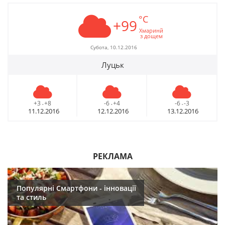
°C
+99
Хмаринй
з дощем
Субота, 10.12.2016
Луцьк
+3
+8
-6
+4
-6
-3
-
-
-
11.12.2016
12.12.2016
13.12.2016
РЕКЛАМА
Популярні Смартфони - інновації
та стиль