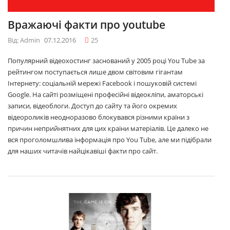
Вражаючі факти про youtube
Від: Admin
07.12.2016
25
Популярний відеохостинг заснований у 2005 році You Tube за
рейтингом поступається лише двом світовим гігантам
Інтернету: соціальній мережі Facebook і пошуковій системі
Google. На сайті розміщені професійні відеокліпи, аматорські
записи, відеоблоги. Доступ до сайту та його окремих
відеороликів неодноразово блокувався різними країни з
причин неприйнятних для цих країни матеріалів. Це далеко не
вся проголомшлива інформація про You Tube, але ми підібрали
для наших читачів найцікавіші факти про сайт.