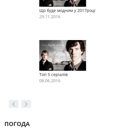
Що буде модним у 2017році
Щ
29.11.2016
2
Топ 5 серіалів
Т
08.06.2016
0
ПОГОДА