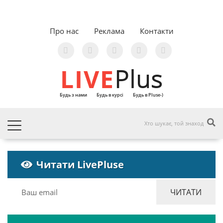
Про нас
Реклама
Контакти
LIVE
Plus
Будь з нами
Будь в курсі
Будь в Pluse-)
Читати LivePluse