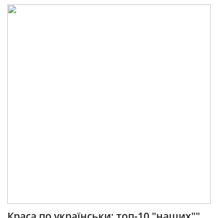
Краса по українськи: топ-10 "наших""