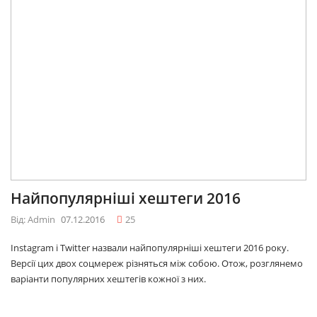
Найпопулярніші хештеги 2016
Від: Admin
07.12.2016
25
Instagram і Twitter назвали найпопулярніші хештеги 2016 року.
Версії цих двох соцмереж різняться між собою. Отож, розглянемо
варіанти популярних хештегів кожної з них.