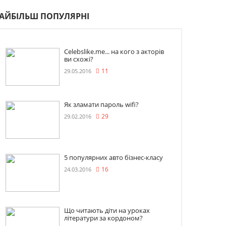
АЙБІЛЬШ ПОПУЛЯРНІ
Celebslike.me... на кого з акторів
ви схожі?
29.05.2016
11
Як зламати пароль wifi?
29.02.2016
29
5 популярних авто бізнес-класу
24.03.2016
16
Що читають діти на уроках
літератури за кордоном?