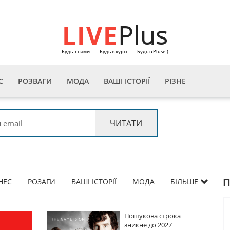
LIVE
Plus
Будь з нами
Будь в курсі
Будь в Pluse-)
С
РОЗВАГИ
МОДА
ВАШІ ІСТОРІЇ
РІЗНЕ
НЕС
РОЗАГИ
ВАШІ ІСТОРІЇ
МОДА
БІЛЬШЕ
Пошукова строка
Пошукова с
зникне до 2027
зникне до 2