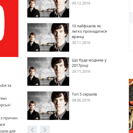
09.12.2016
09.12.2016
10 лайфхаків: як
10 лайфхакі
легко прокидатися
легко прок
вранці
вранці
30.11.2016
30.11.2016
Що буде модним у
Що буде мо
2017році
2017році
29.11.2016
29.11.2016
ube за
Топ 5 серіалів
Топ 5 серіал
темі
08.06.2016
08.06.2016
орські
 з причин
вся
рали для