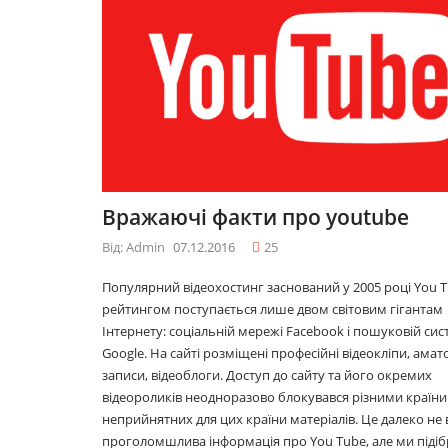
2.2016
09.12.2016
айфхаків: як
10 лайфхаків: як
ко прокидатися
легко прокидатися
нці
вранці
1.2016
30.11.2016
буде модним у
Що буде модним у
Вражаючі факти про youtube
7році
2017році
1.2016
29.11.2016
Від: Admin
07.12.2016
25
Популярний відеохостинг заснований у 2005 році You T
рейтингом поступається лише двом світовим гігантам
5 серіалів
Топ 5 серіалів
Інтернету: соціальній мережі Facebook і пошуковій сис
6.2016
08.06.2016
Google. На сайті розміщені професійні відеокліпи, амат
записи, відеоблоги. Доступ до сайту та його окремих
відеороликів неодноразово блокувався різними країни
неприйнятних для цих країни матеріалів. Це далеко не 
проголомшлива інформація про You Tube, але ми підіб