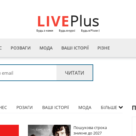
LIVE
Plus
Будь з нами
Будь в курсі
Будь в Pluse-)
С
РОЗВАГИ
МОДА
ВАШІ ІСТОРІЇ
РІЗНЕ
НЕС
РОЗАГИ
ВАШІ ІСТОРІЇ
МОДА
БІЛЬШЕ
трока
Пошукова строка
027
зникне до 2027