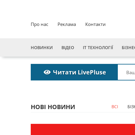
Про нас
Реклама
Контакти
НОВИНКИ
ВІДЕО
ІТ ТЕХНОЛОГІЇ
БІЗНЕ
Читати LivePluse
НОВІ НОВИНИ
ВСІ
БІЗ
Пошукова строка
Пошукова с
зникне до 2027
зникне до 2