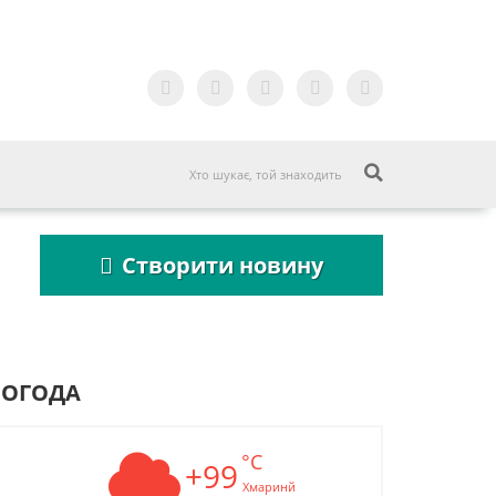
Створити новину
ПОГОДА
°C
Пошукова строка
+99
Пошукова строка
зникне до 2027
зникне до 2027
Хмаринй