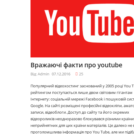
09.12.2016
09.12.2016
10 лайфхаків: як
10 лайфхаків
легко прокидатися
легко проки
вранці
вранці
30.11.2016
30.11.2016
Що буде модним у
Що буде мо
Вражаючі факти про youtube
2017році
2017році
29.11.2016
29.11.2016
Від: Admin
07.12.2016
25
Популярний відеохостинг заснований у 2005 році You T
рейтингом поступається лише двом світовим гігантам
Топ 5 серіалів
Топ 5 серіал
Інтернету: соціальній мережі Facebook і пошуковій сис
08.06.2016
08.06.2016
Google. На сайті розміщені професійні відеокліпи, амат
записи, відеоблоги. Доступ до сайту та його окремих
відеороликів неодноразово блокувався різними країни
неприйнятних для цих країни матеріалів. Це далеко не 
проголомшлива інформація про You Tube, але ми підіб