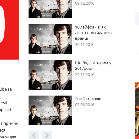
09.12.2016
: як
10 лайфхаків: як
датися
легко прокидатися
вранці
30.11.2016
дним у
Що буде модним у
2017році
29.11.2016
ube за
ів
Топ 5 серіалів
темі
08.06.2016
орські
 з причин
вся
рали для