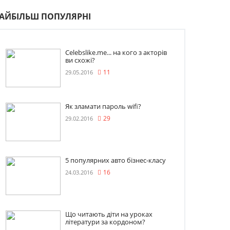
АЙБІЛЬШ ПОПУЛЯРНІ
Celebslike.me... на кого з акторів
ви схожі?
29.05.2016
11
Як зламати пароль wifi?
29.02.2016
29
5 популярних авто бізнес-класу
24.03.2016
16
Що читають діти на уроках
літератури за кордоном?