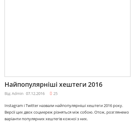
Найпопулярніші хештеги 2016
Від: Admin
07.12.2016
25
Instagram і Twitter назвали найпопулярніші хештеги 2016 року.
Версії цих двох соцмереж різняться між собою. Отож, розглянемо
варіанти популярних хештегів кожної з них.