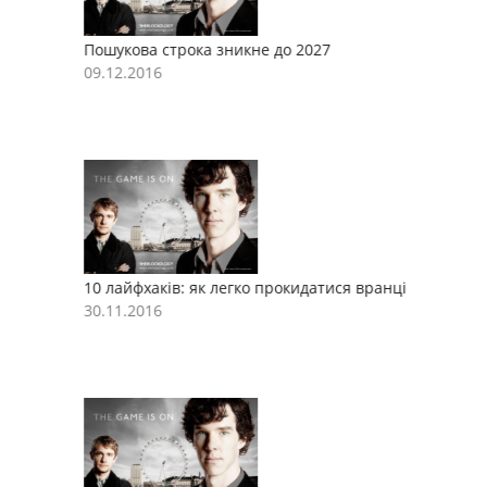
Пошукова строка зникне до 2027
П
09.12.2016
0
10 лайфхаків: як легко прокидатися вранці
1
30.11.2016
3