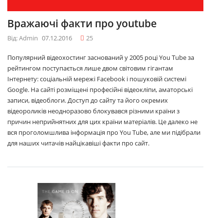
Вражаючі факти про youtube
Від: Admin
07.12.2016
25
Популярний відеохостинг заснований у 2005 році You Tube за
рейтингом поступається лише двом світовим гігантам
Інтернету: соціальній мережі Facebook і пошуковій системі
Google. На сайті розміщені професійні відеокліпи, аматорські
записи, відеоблоги. Доступ до сайту та його окремих
відеороликів неодноразово блокувався різними країни з
причин неприйнятних для цих країни матеріалів. Це далеко не
вся проголомшлива інформація про You Tube, але ми підібрали
для наших читачів найцікавіші факти про сайт.