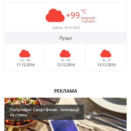
°C
+99
Хмаринй
з дощем
Субота, 10.12.2016
Луцьк
+3
+8
-6
+4
-6
-3
-
-
-
11.12.2016
12.12.2016
13.12.2016
РЕКЛАМА
Популярні Смартфони - інновації
та стиль