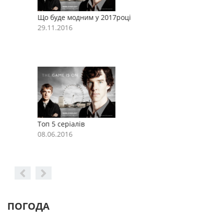
Що буде модним у 2017році
Щ
29.11.2016
2
Топ 5 серіалів
Т
08.06.2016
0
ПОГОДА