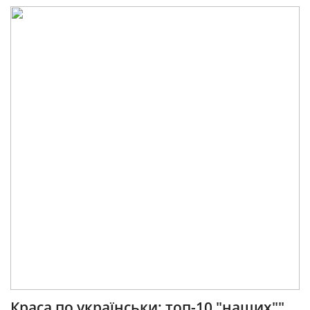
Краса по українськи: топ-10 "наших""