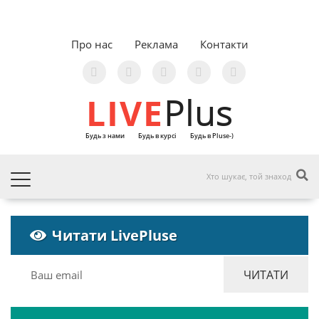
Про нас
Реклама
Контакти
LIVE
Plus
Будь з нами
Будь в курсі
Будь в Pluse-)
Читати LivePluse