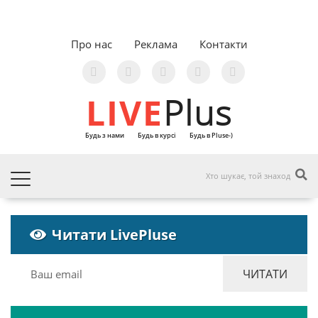
Про нас
Реклама
Контакти
LIVE
Plus
Будь з нами
Будь в курсі
Будь в Pluse-)
Читати LivePluse