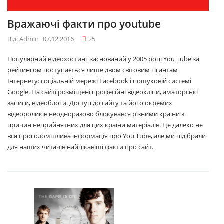
Вражаючі факти про youtube
Від: Admin
07.12.2016
25
Популярний відеохостинг заснований у 2005 році You Tube за
рейтингом поступається лише двом світовим гігантам
Інтернету: соціальній мережі Facebook і пошуковій системі
Google. На сайті розміщені професійні відеокліпи, аматорські
записи, відеоблоги. Доступ до сайту та його окремих
відеороликів неодноразово блокувався різними країни з
причин неприйнятних для цих країни матеріалів. Це далеко не
вся проголомшлива інформація про You Tube, але ми підібрали
для наших читачів найцікавіші факти про сайт.