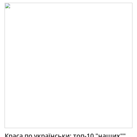
Краса по українськи: топ-10 "наших""