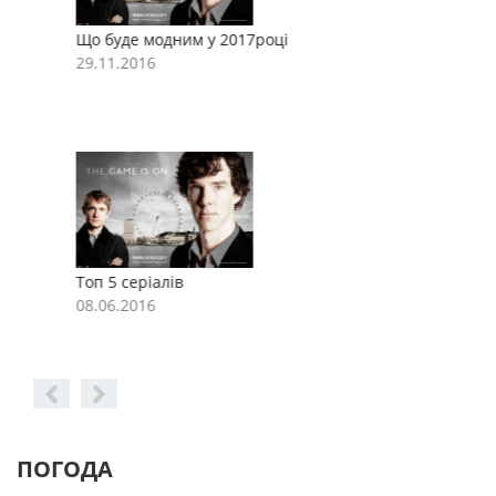
Що буде модним у 2017році
Щ
29.11.2016
2
Топ 5 серіалів
Т
08.06.2016
0
ПОГОДА