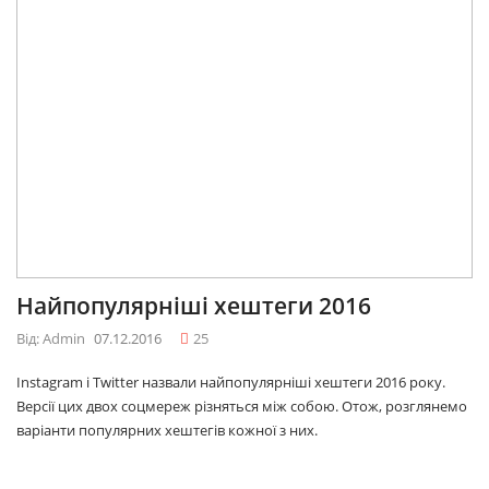
Найпопулярніші хештеги 2016
Від: Admin
07.12.2016
25
Instagram і Twitter назвали найпопулярніші хештеги 2016 року.
Версії цих двох соцмереж різняться між собою. Отож, розглянемо
варіанти популярних хештегів кожної з них.