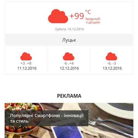
°C
+99
Хмаринй
з дощем
Субота, 10.12.2016
Луцьк
+3
+8
-6
+4
-6
-3
-
-
-
11.12.2016
12.12.2016
13.12.2016
РЕКЛАМА
Популярні Смартфони - інновації
та стиль