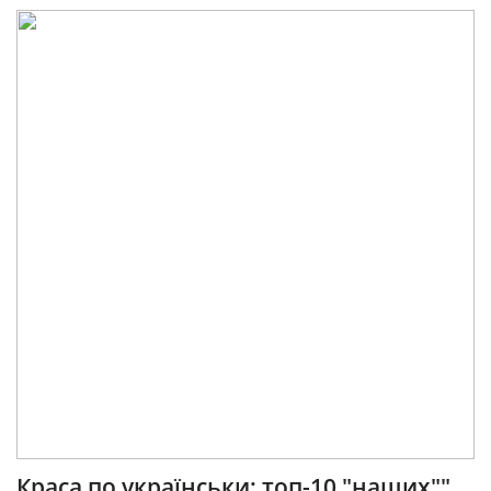
Краса по українськи: топ-10 "наших""