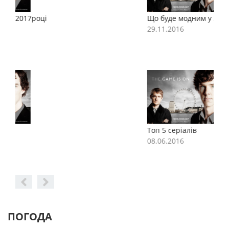
Що буде модним у 2017році
Щ
29.11.2016
2
Топ 5 серіалів
Т
08.06.2016
0
ПОГОДА