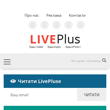
Про нас
Реклама
Контакти
LIVE
Plus
Будь з нами
Будь в курсі
Будь в Pluse-)
Читати LivePluse