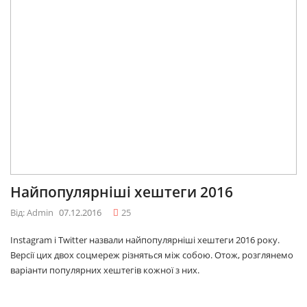
Найпопулярніші хештеги 2016
Від: Admin
07.12.2016
25
Instagram і Twitter назвали найпопулярніші хештеги 2016 року.
Версії цих двох соцмереж різняться між собою. Отож, розглянемо
варіанти популярних хештегів кожної з них.