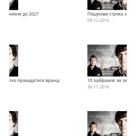
Пошукова строка зникне до 2027
П
09.12.2016
0
10 лайфхаків: як легко прокидатися вранці
1
30.11.2016
3