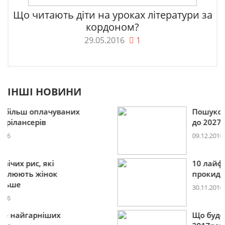
Що читають діти на уроках літератури за
кордоном?
29.05.2016
1
ІНШІ НОВИНИ
Пошукова строка зникне
до 2027
09.12.2016
10 лайфхаків: як легко
прокидатися вранці
30.11.2016
Що буде модним у