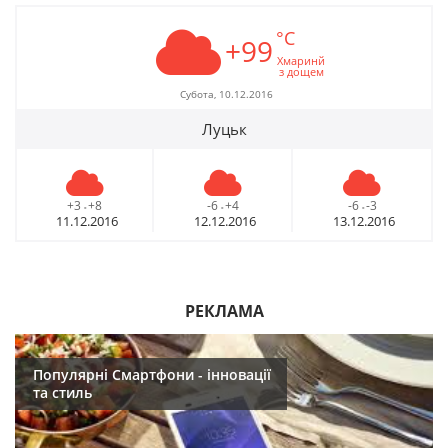
°C
+99
Хмаринй
з дощем
Субота, 10.12.2016
Луцьк
+3
+8
-6
+4
-6
-3
-
-
-
11.12.2016
12.12.2016
13.12.2016
РЕКЛАМА
Популярні Смартфони - інновації
та стиль