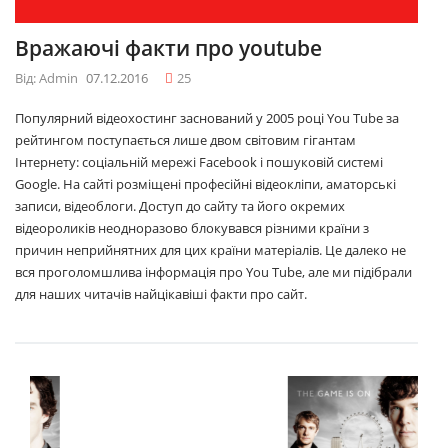
Вражаючі факти про youtube
Від: Admin
07.12.2016
25
Популярний відеохостинг заснований у 2005 році You Tube за
рейтингом поступається лише двом світовим гігантам
Інтернету: соціальній мережі Facebook і пошуковій системі
Google. На сайті розміщені професійні відеокліпи, аматорські
записи, відеоблоги. Доступ до сайту та його окремих
відеороликів неодноразово блокувався різними країни з
причин неприйнятних для цих країни матеріалів. Це далеко не
вся проголомшлива інформація про You Tube, але ми підібрали
для наших читачів найцікавіші факти про сайт.