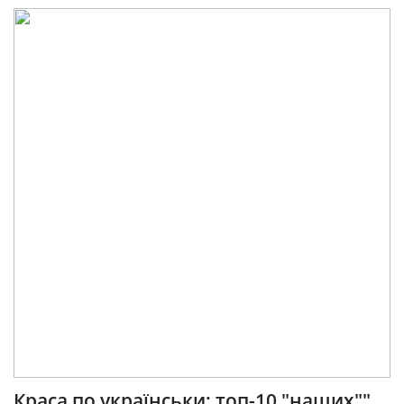
Краса по українськи: топ-10 "наших""