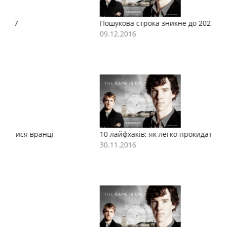
Пошукова строка зникне до 2027
П
09.12.2016
0
10 лайфхаків: як легко прокидатися вранці
1
30.11.2016
3