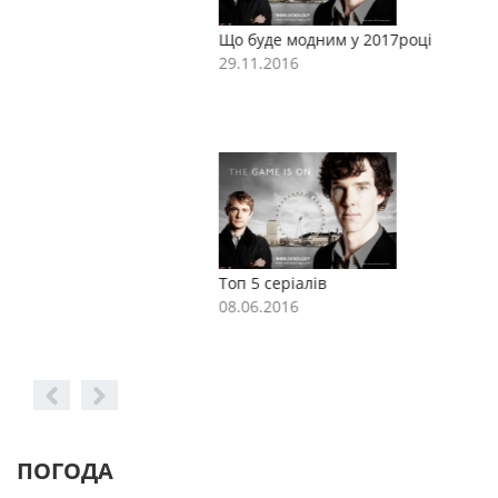
Що буде модним у 2017році
Щ
29.11.2016
2
Топ 5 серіалів
Т
08.06.2016
0
ПОГОДА