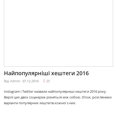
Найпопулярніші хештеги 2016
Від: Admin
07.12.2016
25
Instagram і Twitter назвали найпопулярніші хештеги 2016 року.
Версії цих двох соцмереж різняться між собою. Отож, розглянемо
варіанти популярних хештегів кожної з них.