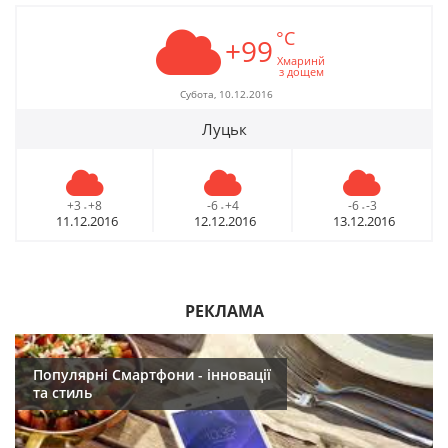
°C
+99
Хмаринй
з дощем
Субота, 10.12.2016
Луцьк
+3
+8
-6
+4
-6
-3
-
-
-
11.12.2016
12.12.2016
13.12.2016
РЕКЛАМА
Популярні Смартфони - інновації
та стиль