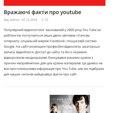
Вражаючі факти про youtube
Від: Admin
07.12.2016
25
Популярний відеохостинг заснований у 2005 році You Tube за
рейтингом поступається лише двом світовим гігантам
Інтернету: соціальній мережі Facebook і пошуковій системі
Google. На сайті розміщені професійні відеокліпи, аматорські
записи, відеоблоги. Доступ до сайту та його окремих
відеороликів неодноразово блокувався різними країни з
причин неприйнятних для цих країни матеріалів. Це далеко не
вся проголомшлива інформація про You Tube, але ми підібрали
для наших читачів найцікавіші факти про сайт.