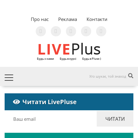
Про нас
Реклама
Контакти
LIVE
Plus
Будь з нами
Будь в курсі
Будь в Pluse-)
Читати LivePluse