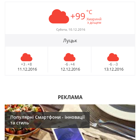
°C
+99
Хмаринй
з дощем
Субота, 10.12.2016
Луцьк
+3
+8
-6
+4
-6
-3
-
-
-
11.12.2016
12.12.2016
13.12.2016
РЕКЛАМА
Популярні Смартфони - інновації
та стиль