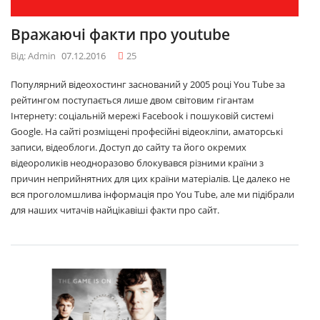
Вражаючі факти про youtube
Від: Admin
07.12.2016
25
Популярний відеохостинг заснований у 2005 році You Tube за
рейтингом поступається лише двом світовим гігантам
Інтернету: соціальній мережі Facebook і пошуковій системі
Google. На сайті розміщені професійні відеокліпи, аматорські
записи, відеоблоги. Доступ до сайту та його окремих
відеороликів неодноразово блокувався різними країни з
причин неприйнятних для цих країни матеріалів. Це далеко не
вся проголомшлива інформація про You Tube, але ми підібрали
для наших читачів найцікавіші факти про сайт.