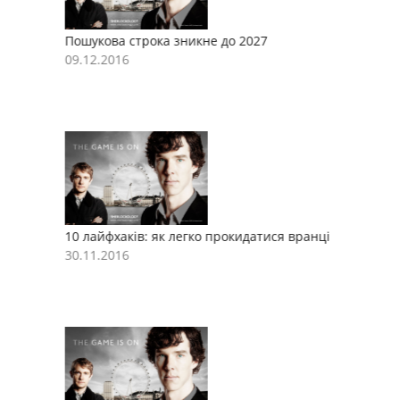
Пошукова строка зникне до 2027
П
09.12.2016
0
10 лайфхаків: як легко прокидатися вранці
1
30.11.2016
3