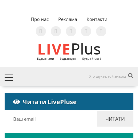
Про нас
Реклама
Контакти
LIVE
Plus
Будь з нами
Будь в курсі
Будь в Pluse-)
Читати LivePluse