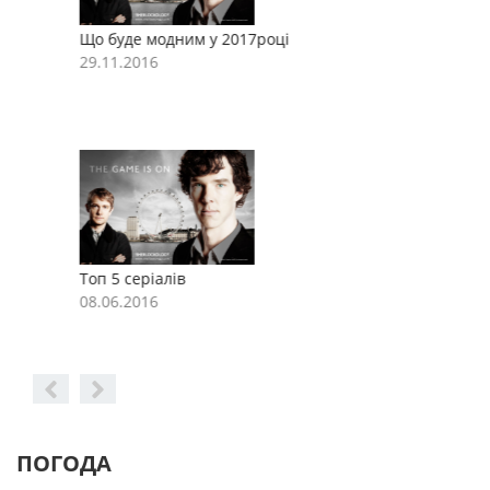
Що буде модним у 2017році
Щ
29.11.2016
2
Топ 5 серіалів
Т
08.06.2016
0
ПОГОДА