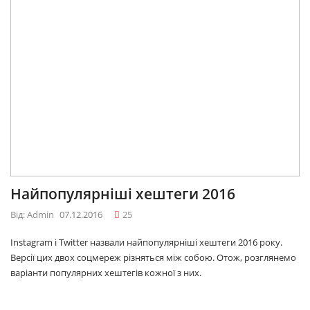
Найпопулярніші хештеги 2016
Від: Admin
07.12.2016
25
Instagram і Twitter назвали найпопулярніші хештеги 2016 року.
Версії цих двох соцмереж різняться між собою. Отож, розглянемо
варіанти популярних хештегів кожної з них.