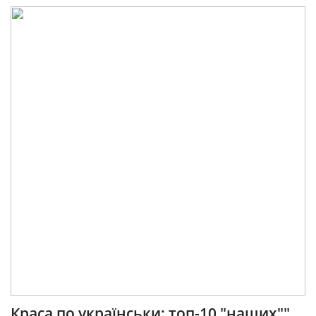
Краса по українськи: топ-10 "наших""