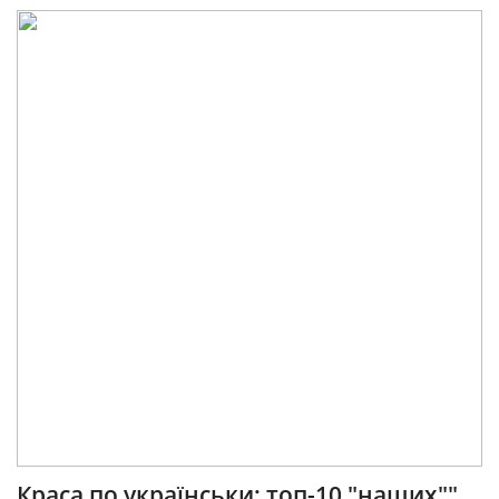
Краса по українськи: топ-10 "наших""