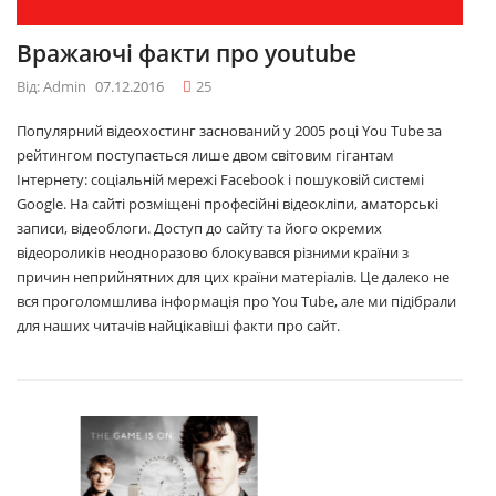
Вражаючі факти про youtube
Від: Admin
07.12.2016
25
Популярний відеохостинг заснований у 2005 році You Tube за
рейтингом поступається лише двом світовим гігантам
Інтернету: соціальній мережі Facebook і пошуковій системі
Google. На сайті розміщені професійні відеокліпи, аматорські
записи, відеоблоги. Доступ до сайту та його окремих
відеороликів неодноразово блокувався різними країни з
причин неприйнятних для цих країни матеріалів. Це далеко не
вся проголомшлива інформація про You Tube, але ми підібрали
для наших читачів найцікавіші факти про сайт.