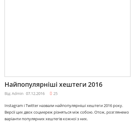
Найпопулярніші хештеги 2016
Від: Admin
07.12.2016
25
Instagram і Twitter назвали найпопулярніші хештеги 2016 року.
Версії цих двох соцмереж різняться між собою. Отож, розглянемо
варіанти популярних хештегів кожної з них.