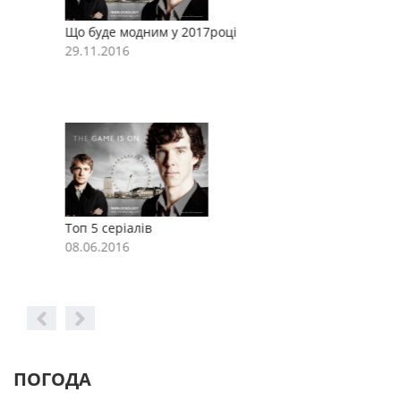
Що буде модним у 2017році
Щ
29.11.2016
2
Топ 5 серіалів
Т
08.06.2016
0
ПОГОДА