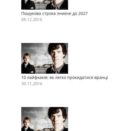
Пошукова строка зникне до 2027
П
09.12.2016
0
10 лайфхаків: як легко прокидатися вранці
1
30.11.2016
3