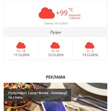
°C
+99
Хмаринй
з дощем
Субота, 10.12.2016
Луцьк
+3
+8
-6
+4
-6
-3
-
-
-
11.12.2016
12.12.2016
13.12.2016
РЕКЛАМА
Популярні Смартфони - інновації
та стиль