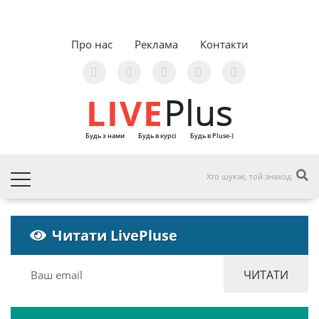
Про нас
Реклама
Контакти
LIVE
Plus
Будь з нами
Будь в курсі
Будь в Pluse-)
Читати LivePluse