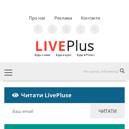
Про нас
Реклама
Контакти
LIVE
Plus
Будь з нами
Будь в курсі
Будь в Pluse-)
Читати LivePluse