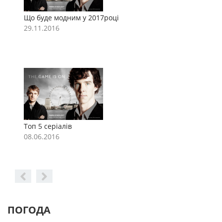
Що буде модним у 2017році
Щ
29.11.2016
2
Топ 5 серіалів
Т
08.06.2016
0
ПОГОДА