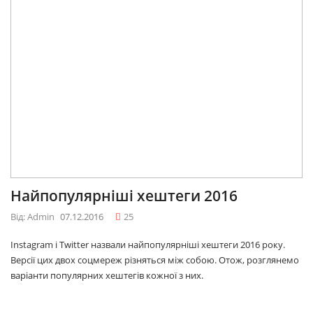
Найпопулярніші хештеги 2016
Від: Admin
07.12.2016
25
Instagram і Twitter назвали найпопулярніші хештеги 2016 року.
Версії цих двох соцмереж різняться між собою. Отож, розглянемо
варіанти популярних хештегів кожної з них.