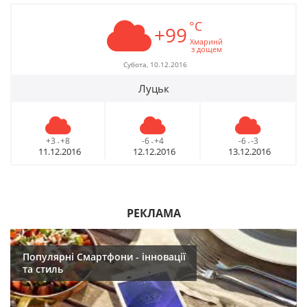
°C
+99
Хмаринй
з дощем
Субота, 10.12.2016
Луцьк
+3
+8
-6
+4
-6
-3
-
-
-
11.12.2016
12.12.2016
13.12.2016
РЕКЛАМА
Популярні Смартфони - інновації
та стиль