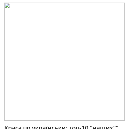
Краса по українськи: топ-10 "наших""