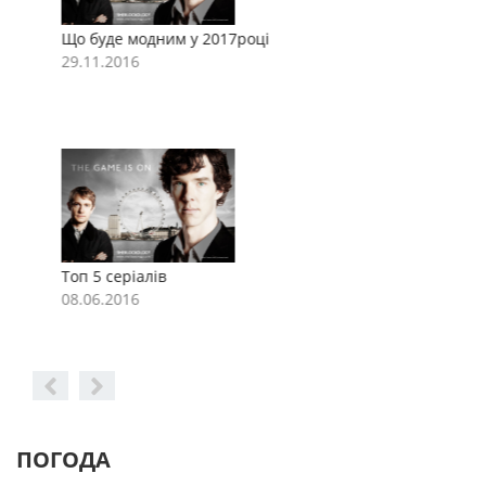
Що буде модним у 2017році
Щ
29.11.2016
2
Топ 5 серіалів
Т
08.06.2016
0
ПОГОДА