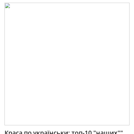
Краса по українськи: топ-10 "наших""