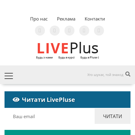
Про нас
Реклама
Контакти
LIVE
Plus
Будь з нами
Будь в курсі
Будь в Pluse-)
Читати LivePluse