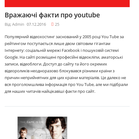
Вражаючі факти про youtube
Від: Admin
07.12.2016
25
Популярний відеохостинг заснований у 2005 році You Tube за
рейтингом поступається лише двом світовим гігантам
Інтернету: соціальній мережі Facebook і пошуковій системі
Google. На сайті розміщені професійні відеокліпи, аматорські
записи, відеоблоги. Доступ до сайту та його окремих
відеороликів неодноразово блокувався різними країни з
причин неприйнятних для цих країни матеріалів. Це далеко не
вся проголомшлива інформація про You Tube, але ми підібрали
для наших читачів найцікавіші факти про сайт.