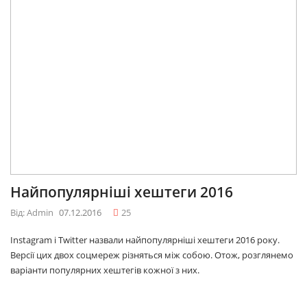
Найпопулярніші хештеги 2016
Від: Admin
07.12.2016
25
Instagram і Twitter назвали найпопулярніші хештеги 2016 року.
Версії цих двох соцмереж різняться між собою. Отож, розглянемо
варіанти популярних хештегів кожної з них.