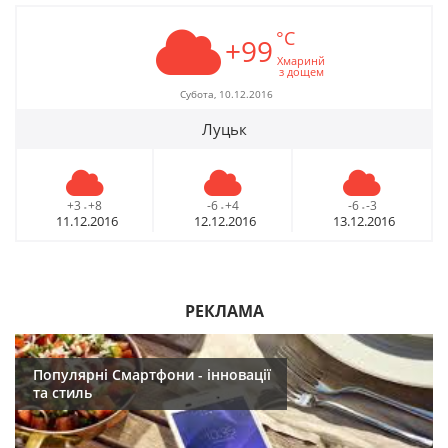
°C
+99
Хмаринй
з дощем
Субота, 10.12.2016
Луцьк
+3
+8
-6
+4
-6
-3
-
-
-
11.12.2016
12.12.2016
13.12.2016
РЕКЛАМА
Популярні Смартфони - інновації
та стиль