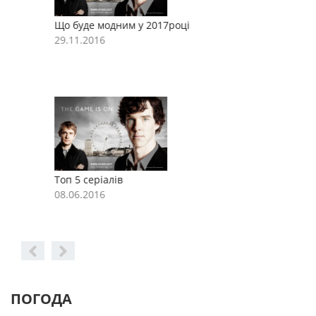
Що буде модним у 2017році
Щ
29.11.2016
2
Топ 5 серіалів
Т
08.06.2016
0
ПОГОДА