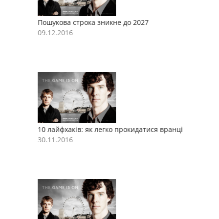
Пошукова строка зникне до 2027
П
09.12.2016
0
10 лайфхаків: як легко прокидатися вранці
1
30.11.2016
3