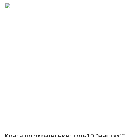
Краса по українськи: топ-10 "наших""