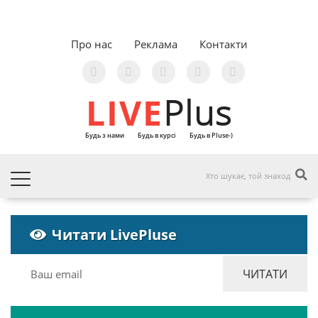
Про нас
Реклама
Контакти
LIVE
Plus
Будь з нами
Будь в курсі
Будь в Pluse-)
Читати LivePluse