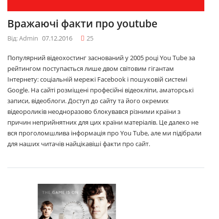
Вражаючі факти про youtube
Від: Admin
07.12.2016
25
Популярний відеохостинг заснований у 2005 році You Tube за
рейтингом поступається лише двом світовим гігантам
Інтернету: соціальній мережі Facebook і пошуковій системі
Google. На сайті розміщені професійні відеокліпи, аматорські
записи, відеоблоги. Доступ до сайту та його окремих
відеороликів неодноразово блокувався різними країни з
причин неприйнятних для цих країни матеріалів. Це далеко не
вся проголомшлива інформація про You Tube, але ми підібрали
для наших читачів найцікавіші факти про сайт.