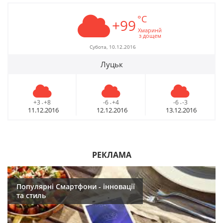
°C
+99
Хмаринй
з дощем
Субота, 10.12.2016
Луцьк
+3
+8
-6
+4
-6
-3
-
-
-
11.12.2016
12.12.2016
13.12.2016
РЕКЛАМА
Популярні Смартфони - інновації
та стиль