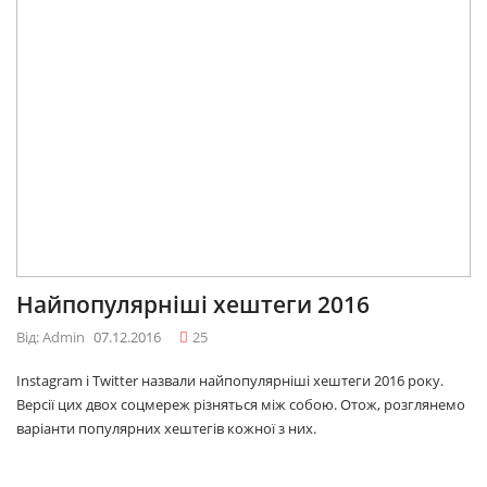
Найпопулярніші хештеги 2016
Від: Admin
07.12.2016
25
Instagram і Twitter назвали найпопулярніші хештеги 2016 року.
Версії цих двох соцмереж різняться між собою. Отож, розглянемо
варіанти популярних хештегів кожної з них.