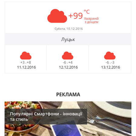
°C
+99
Хмаринй
з дощем
Субота, 10.12.2016
Луцьк
+3
+8
-6
+4
-6
-3
-
-
-
11.12.2016
12.12.2016
13.12.2016
РЕКЛАМА
Популярні Смартфони - інновації
та стиль