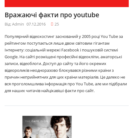
Вражаючі факти про youtube
Від: Admin
07.12.2016
25
Популярний відеохостинг заснований у 2005 році You Tube за
рейтингом поступається лише двом світовим гігантам
Інтернету: соціальній мережі Facebook і пошуковій системі
Google. На сайті розміщені професійні відеокліпи, аматорські
записи, відеоблоги. Доступ до сайту та його окремих
відеороликів неодноразово блокувався різними країни з
причин неприйнятних для цих країни матеріалів. Це далеко не
вся проголомшлива інформація про You Tube, але ми підібрали
для наших читачів найцікавіші факти про сайт.