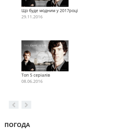
Що буде модним у 2017році
Щ
29.11.2016
2
Топ 5 серіалів
Т
08.06.2016
0
ПОГОДА