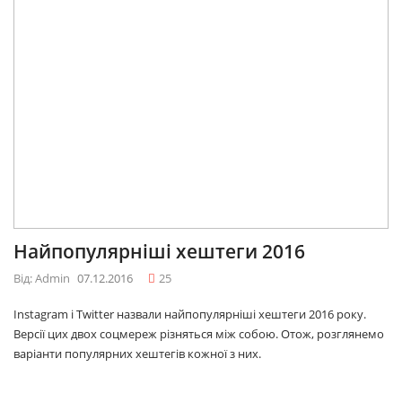
Найпопулярніші хештеги 2016
Від: Admin
07.12.2016
25
Instagram і Twitter назвали найпопулярніші хештеги 2016 року.
Версії цих двох соцмереж різняться між собою. Отож, розглянемо
варіанти популярних хештегів кожної з них.