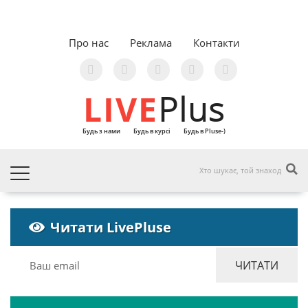
Про нас
Реклама
Контакти
LIVE
Plus
Будь з нами
Будь в курсі
Будь в Pluse-)
Читати LivePluse