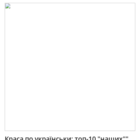
Краса по українськи: топ-10 "наших""