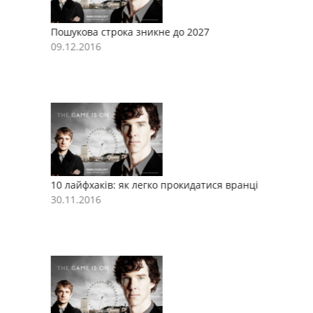
Пошукова строка зникне до 2027
П
09.12.2016
0
10 лайфхаків: як легко прокидатися вранці
1
30.11.2016
3