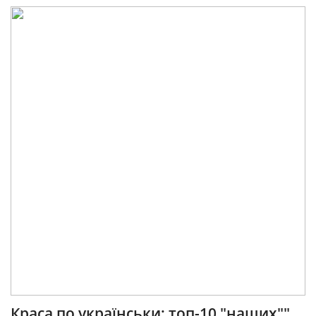
Краса по українськи: топ-10 "наших""