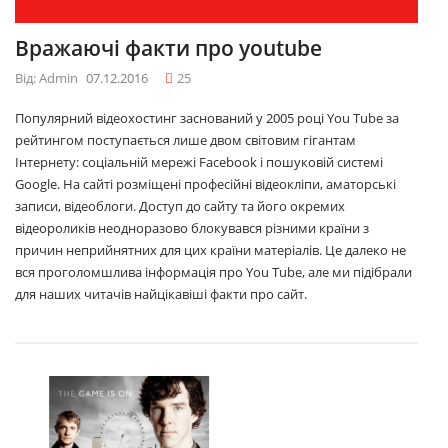
Вражаючі факти про youtube
Від: Admin
07.12.2016
25
Популярний відеохостинг заснований у 2005 році You Tube за
рейтингом поступається лише двом світовим гігантам
Інтернету: соціальній мережі Facebook і пошуковій системі
Google. На сайті розміщені професійні відеокліпи, аматорські
записи, відеоблоги. Доступ до сайту та його окремих
відеороликів неодноразово блокувався різними країни з
причин неприйнятних для цих країни матеріалів. Це далеко не
вся проголомшлива інформація про You Tube, але ми підібрали
для наших читачів найцікавіші факти про сайт.