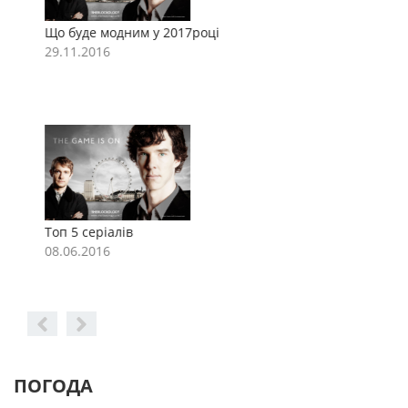
Що буде модним у 2017році
Щ
29.11.2016
2
Топ 5 серіалів
Т
08.06.2016
0
ПОГОДА