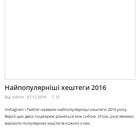
Найпопулярніші хештеги 2016
Від: Admin
07.12.2016
25
Instagram і Twitter назвали найпопулярніші хештеги 2016 року.
Версії цих двох соцмереж різняться між собою. Отож, розглянемо
варіанти популярних хештегів кожної з них.