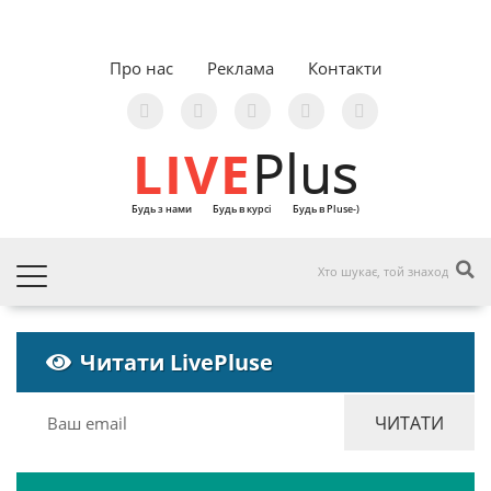
Про нас
Реклама
Контакти
LIVE
Plus
Будь з нами
Будь в курсі
Будь в Pluse-)
Читати LivePluse