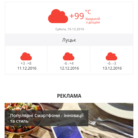
°C
+99
Хмаринй
з дощем
Субота, 10.12.2016
Луцьк
+3
+8
-6
+4
-6
-3
-
-
-
11.12.2016
12.12.2016
13.12.2016
РЕКЛАМА
Популярні Смартфони - інновації
та стиль