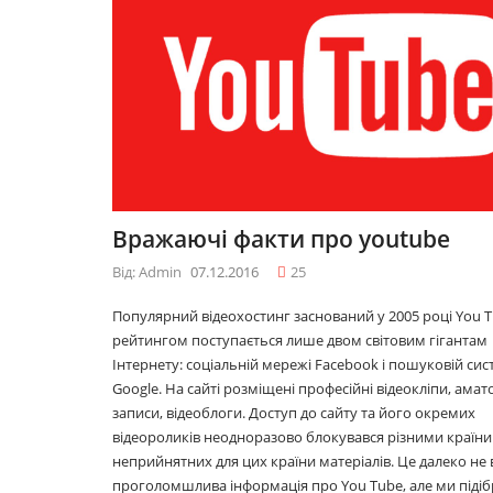
09.12.2016
10 лайфхаків: як
ся
легко прокидатися
вранці
30.11.2016
у
Що буде модним у
Вражаючі факти про youtube
2017році
29.11.2016
Від: Admin
07.12.2016
25
Популярний відеохостинг заснований у 2005 році You T
рейтингом поступається лише двом світовим гігантам
Топ 5 серіалів
Інтернету: соціальній мережі Facebook і пошуковій сис
08.06.2016
Google. На сайті розміщені професійні відеокліпи, амат
записи, відеоблоги. Доступ до сайту та його окремих
відеороликів неодноразово блокувався різними країни
неприйнятних для цих країни матеріалів. Це далеко не 
проголомшлива інформація про You Tube, але ми підіб