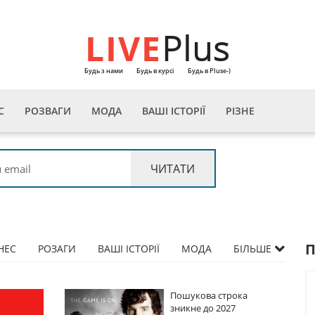
LIVE
Plus
Будь з нами
Будь в курсі
Будь в Pluse-)
С
РОЗВАГИ
МОДА
ВАШІ ІСТОРІЇ
РІЗНЕ
НЕС
РОЗАГИ
ВАШІ ІСТОРІЇ
МОДА
БІЛЬШЕ
Пошукова строка
Пошукова строка
зникне до 2027
зникне до 2027