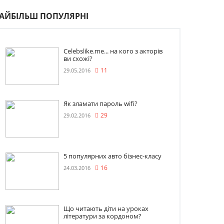
АЙБІЛЬШ ПОПУЛЯРНІ
Celebslike.me... на кого з акторів
ви схожі?
29.05.2016
11
Як зламати пароль wifi?
29.02.2016
29
5 популярних авто бізнес-класу
24.03.2016
16
Що читають діти на уроках
літератури за кордоном?