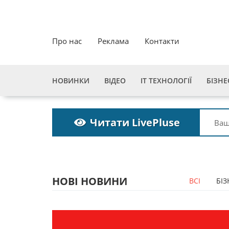
Про нас
Реклама
Контакти
НОВИНКИ
ВІДЕО
ІТ ТЕХНОЛОГІЇ
БІЗНЕ
Читати LivePluse
НОВІ НОВИНИ
ВСІ
БІЗ
а
Пошукова строка
зникне до 2027