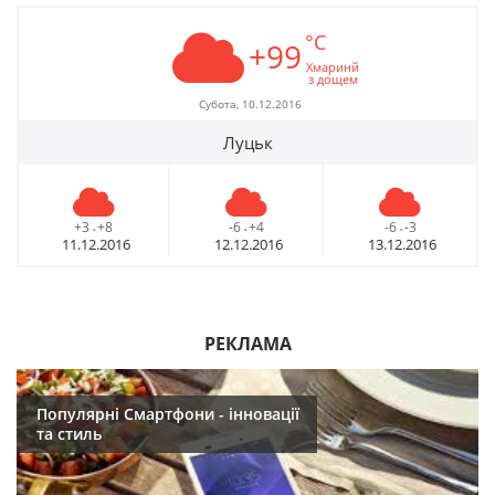
°C
+99
Хмаринй
з дощем
Субота, 10.12.2016
Луцьк
+3
+8
-6
+4
-6
-3
-
-
-
11.12.2016
12.12.2016
13.12.2016
РЕКЛАМА
Популярні Смартфони - інновації
та стиль