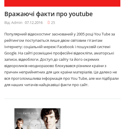
Вражаючі факти про youtube
Від: Admin
07.12.2016
25
Популярний відеохостинг заснований у 2005 році You Tube за
рейтингом поступається лише двом світовим гігантам
Інтернету: соціальній мережі Facebook і пошуковій системі
Google. На сайті розміщені професійні відеокліпи, аматорські
записи, відеоблоги. Доступ до сайту та його окремих
відеороликів неодноразово блокувався різними країни з
причин неприйнятних для цих країни матеріалів. Це далеко не
вся проголомшлива інформація про You Tube, але ми підібрали
для наших читачів найцікавіші факти про сайт.