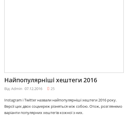
Найпопулярніші хештеги 2016
Від: Admin
07.12.2016
25
Instagram і Twitter назвали найпопулярніші хештеги 2016 року.
Версії цих двох соцмереж різняться між собою. Отож, розглянемо
варіанти популярних хештегів кожної з них.