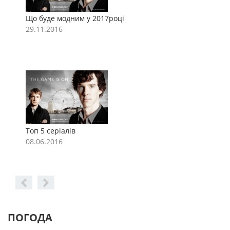
Що буде модним у 2017році
Щ
29.11.2016
2
Топ 5 серіалів
Т
08.06.2016
0
ПОГОДА