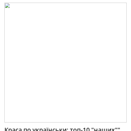
Краса по українськи: топ-10 "наших""