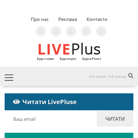
Про нас
Реклама
Контакти
LIVE
Plus
Будь з нами
Будь в курсі
Будь в Pluse-)
Читати LivePluse