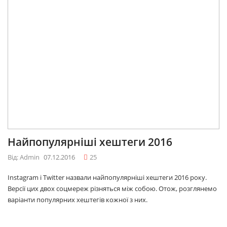
Найпопулярніші хештеги 2016
Від: Admin
07.12.2016
25
Instagram і Twitter назвали найпопулярніші хештеги 2016 року.
Версії цих двох соцмереж різняться між собою. Отож, розглянемо
варіанти популярних хештегів кожної з них.