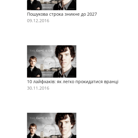
Пошукова строка зникне до 2027
П
09.12.2016
0
10 лайфхаків: як легко прокидатися вранці
1
30.11.2016
3