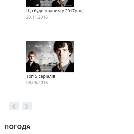
Що буде модним у 2017році
Щ
29.11.2016
2
Топ 5 серіалів
Т
08.06.2016
0
ПОГОДА