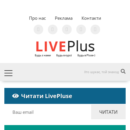
Про нас
Реклама
Контакти
LIVE
Plus
Будь з нами
Будь в курсі
Будь в Pluse-)
Читати LivePluse