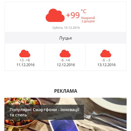
°C
+99
Хмаринй
з дощем
Субота, 10.12.2016
Луцьк
+3
+8
-6
+4
-6
-3
-
-
-
11.12.2016
12.12.2016
13.12.2016
РЕКЛАМА
Популярні Смартфони - інновації
та стиль