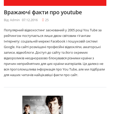
Вражаючі факти про youtube
Від: Admin
07.12.2016
25
Популярний відеохостинг заснований у 2005 році You Tube за
рейтингом поступається лише двом світовим гігантам
Інтернету: соціальній мережі Facebook і пошуковій системі
Google. На сайті розміщені професійні відеокліпи, аматорські
записи, відеоблоги. Доступ до сайту та його окремих
відеороликів неодноразово блокувався різними країни з
причин неприйнятних для цих країни матеріалів. Це далеко не
вся проголомшлива інформація про You Tube, але ми підібрали
для наших читачів найцікавіші факти про сайт.