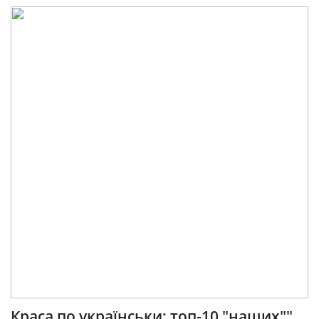
Краса по українськи: топ-10 "наших""