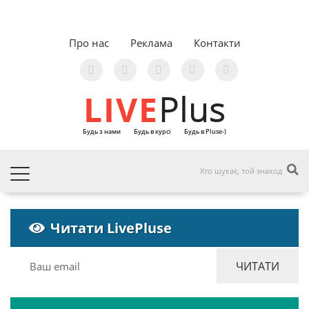
Про нас
Реклама
Контакти
LIVE
Plus
Будь з нами
Будь в курсі
Будь в Pluse-)
Читати LivePluse