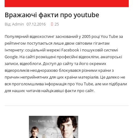
Вражаючі факти про youtube
Від: Admin
07.12.2016
25
Популярний відеохостинг заснований у 2005 році You Tube за
рейтингом поступається лише двом світовим гігантам
Інтернету: соціальній мережі Facebook і пошуковій системі
Google. На сайті розміщені професійні відеокліпи, аматорські
записи, відеоблоги. Доступ до сайту та його окремих
відеороликів неодноразово блокувався різними країни з
причин неприйнятних для цих країни матеріалів. Це далеко не
вся проголомшлива інформація про You Tube, але ми підібрали
для наших читачів найцікавіші факти про сайт.