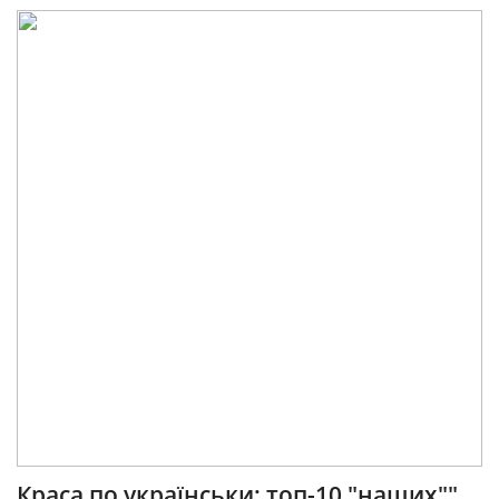
Краса по українськи: топ-10 "наших""