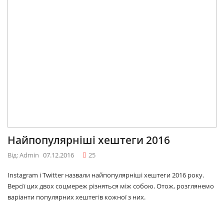
Найпопулярніші хештеги 2016
Від: Admin
07.12.2016
25
Instagram і Twitter назвали найпопулярніші хештеги 2016 року.
Версії цих двох соцмереж різняться між собою. Отож, розглянемо
варіанти популярних хештегів кожної з них.