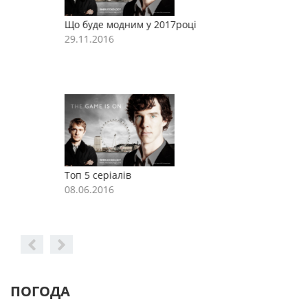
Що буде модним у 2017році
Щ
29.11.2016
2
Топ 5 серіалів
Т
08.06.2016
0
ПОГОДА