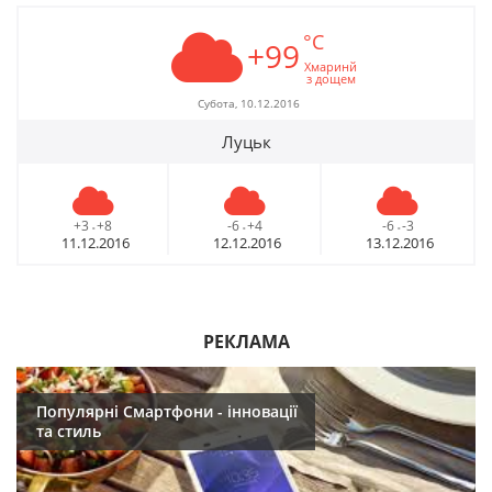
°C
+99
Хмаринй
з дощем
Субота, 10.12.2016
Луцьк
+3
+8
-6
+4
-6
-3
-
-
-
11.12.2016
12.12.2016
13.12.2016
РЕКЛАМА
Популярні Смартфони - інновації
та стиль