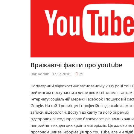
09.12.2016
к
10 лайфхаків: як
тися
легко прокидатися
вранці
30.11.2016
м у
Що буде модним у
Вражаючі факти про youtube
2017році
29.11.2016
Від: Admin
07.12.2016
25
Популярний відеохостинг заснований у 2005 році You T
рейтингом поступається лише двом світовим гігантам
Топ 5 серіалів
Інтернету: соціальній мережі Facebook і пошуковій сис
08.06.2016
Google. На сайті розміщені професійні відеокліпи, амат
записи, відеоблоги. Доступ до сайту та його окремих
відеороликів неодноразово блокувався різними країни
неприйнятних для цих країни матеріалів. Це далеко не 
проголомшлива інформація про You Tube, але ми підіб