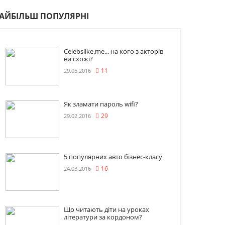
АЙБІЛЬШ ПОПУЛЯРНІ
Celebslike.me... на кого з акторів
ви схожі?
29.05.2016
11
Як зламати пароль wifi?
29.02.2016
29
5 популярних авто бізнес-класу
24.03.2016
16
Що читають діти на уроках
літератури за кордоном?