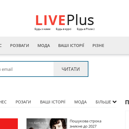
LIVE
Plus
Будь з нами
Будь в курсі
Будь в Pluse-)
С
РОЗВАГИ
МОДА
ВАШІ ІСТОРІЇ
РІЗНЕ
НЕС
РОЗАГИ
ВАШІ ІСТОРІЇ
МОДА
БІЛЬШЕ
Пошукова строка
Пошукова строка
зникне до 2027
зникне до 2027