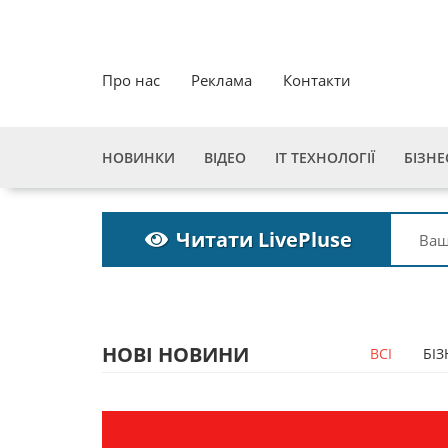
Про нас
Реклама
Контакти
НОВИНКИ
ВІДЕО
ІТ ТЕХНОЛОГІЇ
БІЗНЕ
Читати LivePluse
НОВІ НОВИНИ
ВСІ
БІЗ
ка
Пошукова строка
зникне до 2027