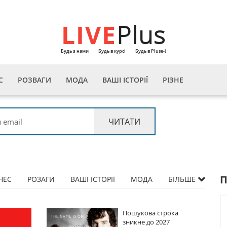
LIVE
Plus
Будь з нами
Будь в курсі
Будь в Pluse-)
С
РОЗВАГИ
МОДА
ВАШІ ІСТОРІЇ
РІЗНЕ
НЕС
РОЗАГИ
ВАШІ ІСТОРІЇ
МОДА
БІЛЬШЕ
трока
Пошукова строка
027
зникне до 2027