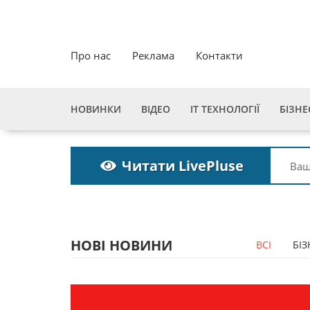
Про нас
Реклама
Контакти
НОВИНКИ
ВІДЕО
ІТ ТЕХНОЛОГІЇ
БІЗНЕ
Читати LivePluse
НОВІ НОВИНИ
ВСІ
БІЗ
Пошукова строка
Пошукова с
зникне до 2027
зникне до 2