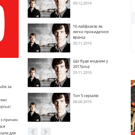
09.12.2016
: як
10 лайфхаків: як
датися
легко прокидатися
вранці
30.11.2016
дним у
Що буде модним у
2017році
29.11.2016
ube за
ів
Топ 5 серіалів
темі
08.06.2016
орські
 з причин
вся
рали для