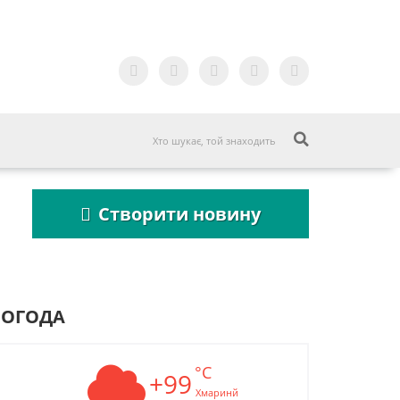
Створити новину
ПОГОДА
°C
Пошукова строка
+99
Пошукова строка
зникне до 2027
зникне до 2027
Хмаринй