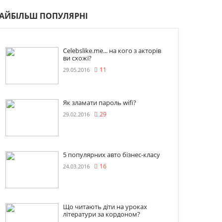
АЙБІЛЬШ ПОПУЛЯРНІ
Celebslike.me... на кого з акторів
ви схожі?
29.05.2016
11
Як зламати пароль wifi?
29.02.2016
29
5 популярних авто бізнес-класу
24.03.2016
16
Що читають діти на уроках
літератури за кордоном?