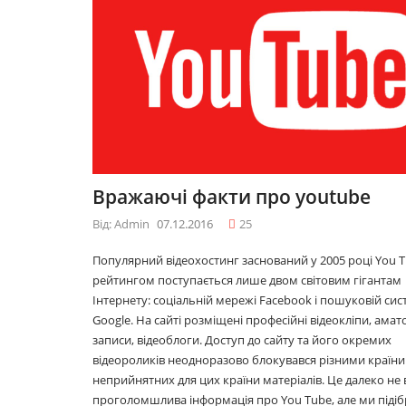
09.12.2016
09.12.2016
10 лайфхаків: як
10 лайфхаків
легко прокидатися
легко проки
вранці
вранці
30.11.2016
30.11.2016
Що буде модним у
Що буде мо
Вражаючі факти про youtube
2017році
2017році
29.11.2016
29.11.2016
Від: Admin
07.12.2016
25
Популярний відеохостинг заснований у 2005 році You T
рейтингом поступається лише двом світовим гігантам
Топ 5 серіалів
Топ 5 серіал
Інтернету: соціальній мережі Facebook і пошуковій сис
08.06.2016
08.06.2016
Google. На сайті розміщені професійні відеокліпи, амат
записи, відеоблоги. Доступ до сайту та його окремих
відеороликів неодноразово блокувався різними країни
неприйнятних для цих країни матеріалів. Це далеко не 
проголомшлива інформація про You Tube, але ми підіб