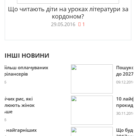
Що читають діти на уроках літератури за
кордоном?
29.05.2016
1
ІНШІ НОВИНИ
Пошукова строка зникне
до 2027
09.12.2016
10 лайфхаків: як легко
прокидатися вранці
30.11.2016
Що буде модним у