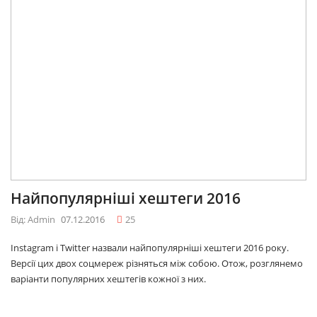
Найпопулярніші хештеги 2016
Від: Admin
07.12.2016
25
Instagram і Twitter назвали найпопулярніші хештеги 2016 року.
Версії цих двох соцмереж різняться між собою. Отож, розглянемо
варіанти популярних хештегів кожної з них.