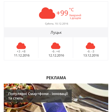
°C
+99
Хмаринй
з дощем
Субота, 10.12.2016
Луцьк
+3
+8
-6
+4
-6
-3
-
-
-
11.12.2016
12.12.2016
13.12.2016
РЕКЛАМА
Популярні Смартфони - інновації
та стиль