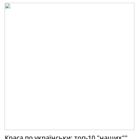
Краса по українськи: топ-10 "наших""