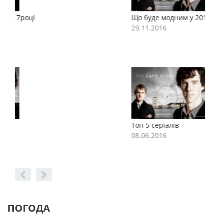
Що буде модним у 2017році
Щ
29.11.2016
2
Топ 5 серіалів
Т
08.06.2016
0
ПОГОДА