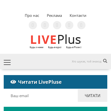
Про нас
Реклама
Контакти
LIVE
Plus
Будь з нами
Будь в курсі
Будь в Pluse-)
Читати LivePluse