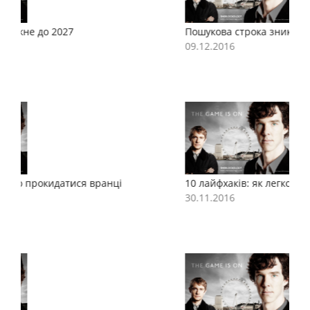
Пошукова строка зникне до 2027
П
09.12.2016
0
10 лайфхаків: як легко прокидатися вранці
1
30.11.2016
3