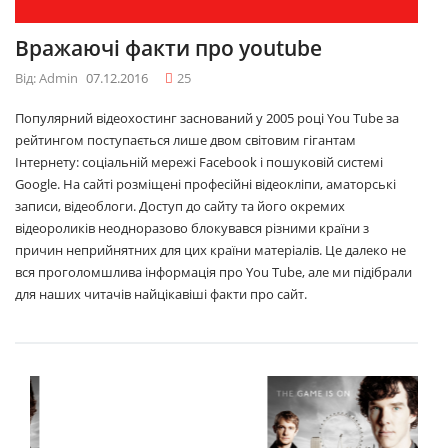
Вражаючі факти про youtube
Від: Admin
07.12.2016
25
Популярний відеохостинг заснований у 2005 році You Tube за
рейтингом поступається лише двом світовим гігантам
Інтернету: соціальній мережі Facebook і пошуковій системі
Google. На сайті розміщені професійні відеокліпи, аматорські
записи, відеоблоги. Доступ до сайту та його окремих
відеороликів неодноразово блокувався різними країни з
причин неприйнятних для цих країни матеріалів. Це далеко не
вся проголомшлива інформація про You Tube, але ми підібрали
для наших читачів найцікавіші факти про сайт.