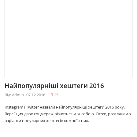
Найпопулярніші хештеги 2016
Від: Admin
07.12.2016
25
Instagram і Twitter назвали найпопулярніші хештеги 2016 року.
Версії цих двох соцмереж різняться між собою. Отож, розглянемо
варіанти популярних хештегів кожної з них.