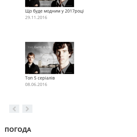
Що буде модним у 2017році
Щ
29.11.2016
2
Топ 5 серіалів
Т
08.06.2016
0
ПОГОДА