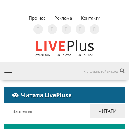
Про нас
Реклама
Контакти
LIVE
Plus
Будь з нами
Будь в курсі
Будь в Pluse-)
Читати LivePluse