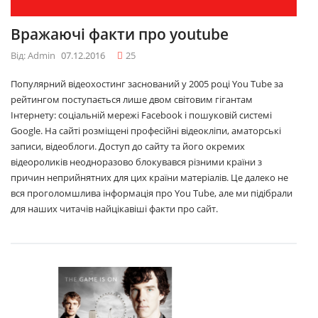
Вражаючі факти про youtube
Від: Admin
07.12.2016
25
Популярний відеохостинг заснований у 2005 році You Tube за
рейтингом поступається лише двом світовим гігантам
Інтернету: соціальній мережі Facebook і пошуковій системі
Google. На сайті розміщені професійні відеокліпи, аматорські
записи, відеоблоги. Доступ до сайту та його окремих
відеороликів неодноразово блокувався різними країни з
причин неприйнятних для цих країни матеріалів. Це далеко не
вся проголомшлива інформація про You Tube, але ми підібрали
для наших читачів найцікавіші факти про сайт.