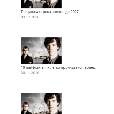
Пошукова строка зникне до 2027
П
09.12.2016
0
10 лайфхаків: як легко прокидатися вранці
1
30.11.2016
3