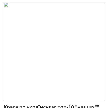
Краса по українськи: топ-10 "наших""