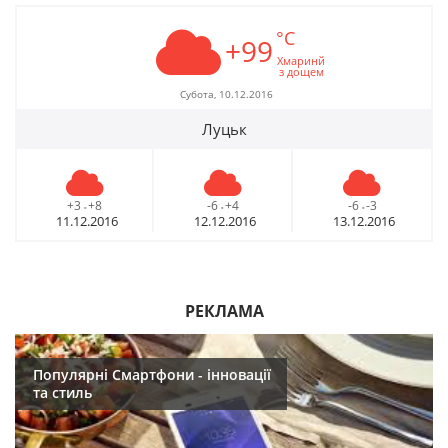
°C
+99
Хмаринй
з дощем
Субота, 10.12.2016
Луцьк
+3
+8
-6
+4
-6
-3
-
-
-
11.12.2016
12.12.2016
13.12.2016
РЕКЛАМА
Популярні Смартфони - інновації
та стиль