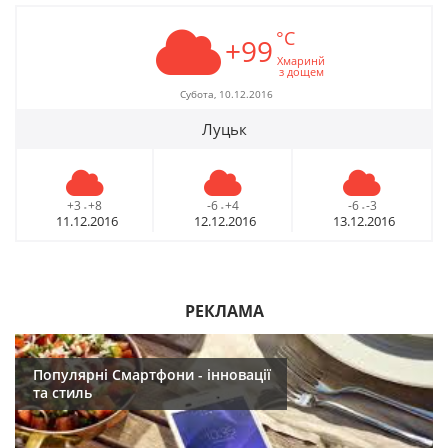
°C
+99
Хмаринй
з дощем
Субота, 10.12.2016
Луцьк
+3
+8
-6
+4
-6
-3
-
-
-
11.12.2016
12.12.2016
13.12.2016
РЕКЛАМА
Популярні Смартфони - інновації
та стиль