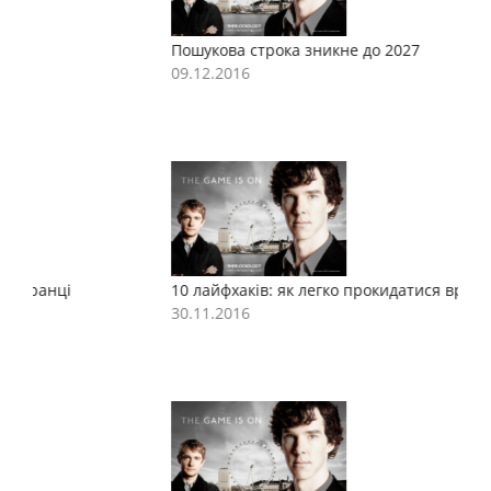
Пошукова строка зникне до 2027
П
09.12.2016
0
10 лайфхаків: як легко прокидатися вранці
1
30.11.2016
3