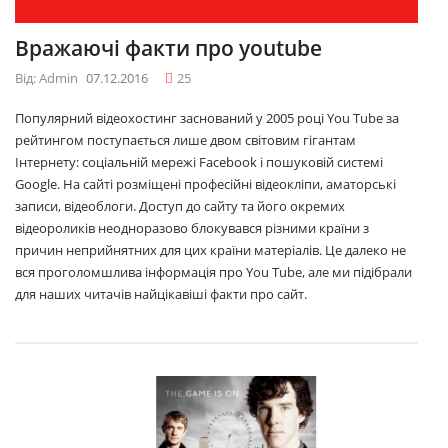
Вражаючі факти про youtube
Від: Admin
07.12.2016
25
Популярний відеохостинг заснований у 2005 році You Tube за
рейтингом поступається лише двом світовим гігантам
Інтернету: соціальній мережі Facebook і пошуковій системі
Google. На сайті розміщені професійні відеокліпи, аматорські
записи, відеоблоги. Доступ до сайту та його окремих
відеороликів неодноразово блокувався різними країни з
причин неприйнятних для цих країни матеріалів. Це далеко не
вся проголомшлива інформація про You Tube, але ми підібрали
для наших читачів найцікавіші факти про сайт.