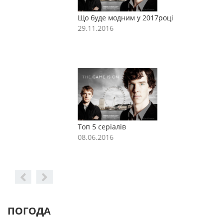
Що буде модним у 2017році
Щ
29.11.2016
2
Топ 5 серіалів
Т
08.06.2016
0
ПОГОДА