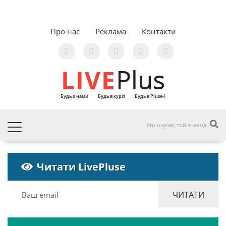
Про нас
Реклама
Контакти
LIVE
Plus
Будь з нами
Будь в курсі
Будь в Pluse-)
Читати LivePluse