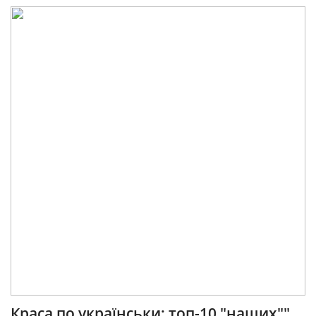
Краса по українськи: топ-10 "наших""