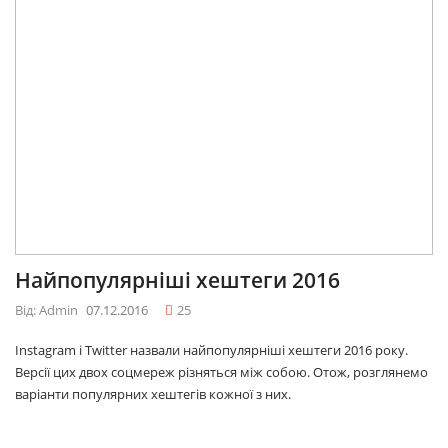
Найпопулярніші хештеги 2016
Від: Admin
07.12.2016
25
Instagram і Twitter назвали найпопулярніші хештеги 2016 року.
Версії цих двох соцмереж різняться між собою. Отож, розглянемо
варіанти популярних хештегів кожної з них.