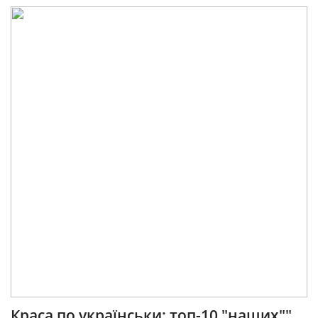
Краса по українськи: топ-10 "наших""