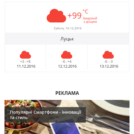
°C
+99
Хмаринй
з дощем
Субота, 10.12.2016
Луцьк
+3
+8
-6
+4
-6
-3
-
-
-
11.12.2016
12.12.2016
13.12.2016
РЕКЛАМА
Популярні Смартфони - інновації
та стиль