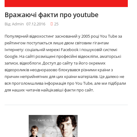
Вражаючі факти про youtube
Від: Admin
07.12.2016
25
Популярний відеохостинг заснований у 2005 році You Tube за
рейтингом поступається лише двом світовим гігантам
Інтернету: соціальній мережі Facebook і пошуковій системі
Google. На сайті розміщені професійні відеокліпи, аматорські
записи, відеоблоги. Доступ до сайту та його окремих
відеороликів неодноразово блокувався різними країни з
причин неприйнятних для цих країни матеріалів. Це далеко не
вся проголомшлива інформація про You Tube, але ми підібрали
для наших читачів найцікавіші факти про сайт.