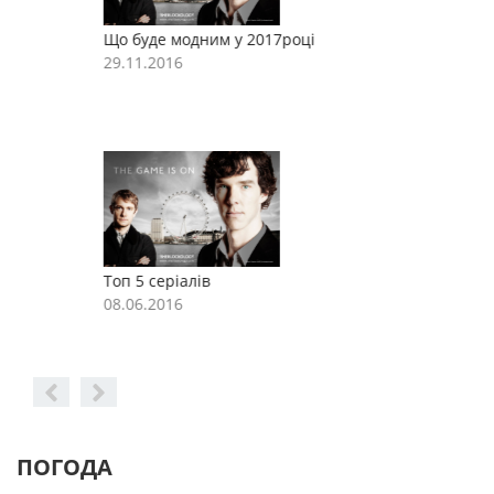
Що буде модним у 2017році
Щ
29.11.2016
2
Топ 5 серіалів
Т
08.06.2016
0
ПОГОДА