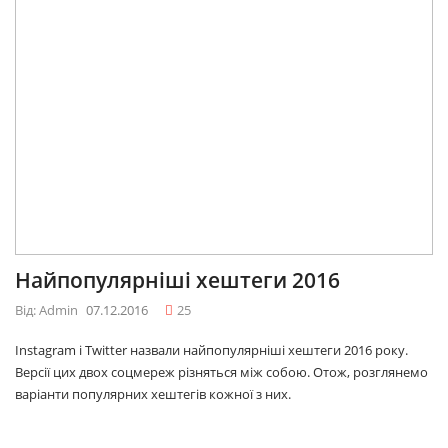
Найпопулярніші хештеги 2016
Від: Admin
07.12.2016
25
Instagram і Twitter назвали найпопулярніші хештеги 2016 року.
Версії цих двох соцмереж різняться між собою. Отож, розглянемо
варіанти популярних хештегів кожної з них.