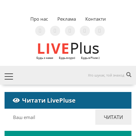
Про нас
Реклама
Контакти
LIVE
Plus
Будь з нами
Будь в курсі
Будь в Pluse-)
Читати LivePluse