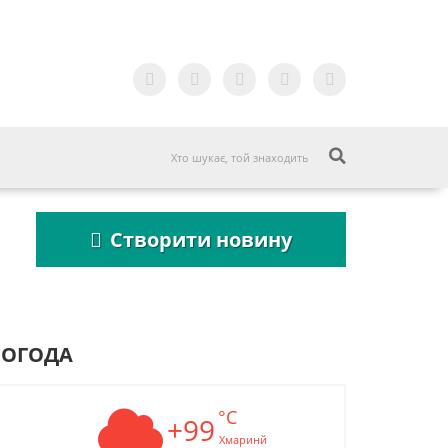
Створити новину
ПОГОДА
°C
Пошукова строка
+99
Пошукова строка
зникне до 2027
зникне до 2027
Хмаринй