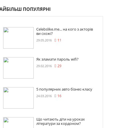
АЙБІЛЬШ ПОПУЛЯРНІ
Celebslike.me... на кого з акторів
ви схожі?
29.05.2016
11
Як зламати пароль wifi?
29.02.2016
29
5 популярних авто бізнес-класу
24.03.2016
16
Що читають діти на уроках
літератури за кордоном?