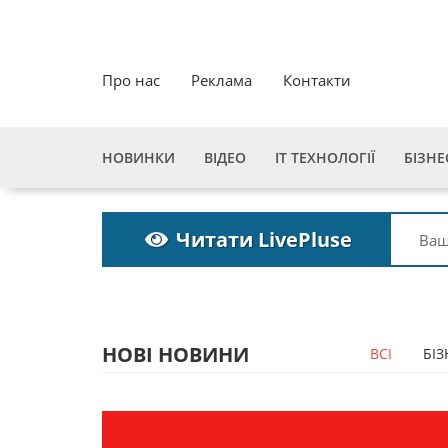
Про нас
Реклама
Контакти
НОВИНКИ
ВІДЕО
ІТ ТЕХНОЛОГІЇ
БІЗНЕ
Читати LivePluse
НОВІ НОВИНИ
ВСІ
БІЗ
Пошукова строка
Пошукова строка
зникне до 2027
зникне до 2027