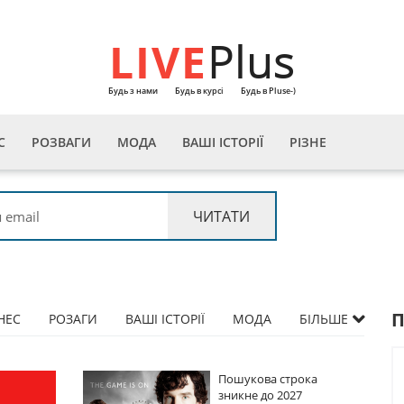
LIVE
Plus
Будь з нами
Будь в курсі
Будь в Pluse-)
С
РОЗВАГИ
МОДА
ВАШІ ІСТОРІЇ
РІЗНЕ
НЕС
РОЗАГИ
ВАШІ ІСТОРІЇ
МОДА
БІЛЬШЕ
Пошукова строка
зникне до 2027