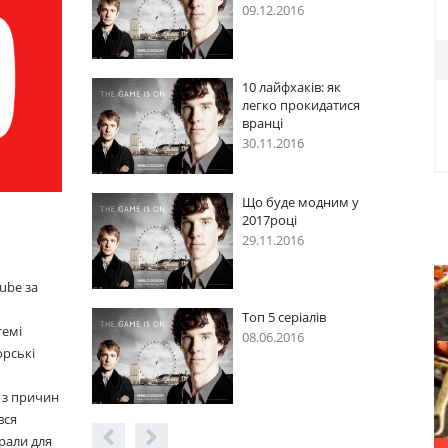
09.12.2016
10 лайфхаків: як
легко прокидатися
вранці
30.11.2016
Що буде модним у
2017році
29.11.2016
ube за
Топ 5 серіалів
темі
08.06.2016
орські
 з причин
вся
рали для