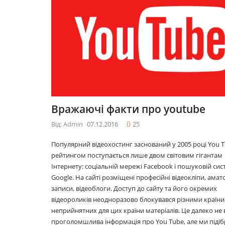
09.12.2016
09.12.2016
10 лайфхаків: як
10 лайфхаків: як
легко прокидатися
легко прокидатися
вранці
вранці
30.11.2016
30.11.2016
Що буде модним у
Що буде модним у
Вражаючі факти про youtube
2017році
2017році
29.11.2016
29.11.2016
Від: Admin
07.12.2016
25
Популярний відеохостинг заснований у 2005 році You T
рейтингом поступається лише двом світовим гігантам
Топ 5 серіалів
Топ 5 серіалів
Інтернету: соціальній мережі Facebook і пошуковій сис
08.06.2016
08.06.2016
Google. На сайті розміщені професійні відеокліпи, амат
записи, відеоблоги. Доступ до сайту та його окремих
відеороликів неодноразово блокувався різними країни
неприйнятних для цих країни матеріалів. Це далеко не 
проголомшлива інформація про You Tube, але ми підіб