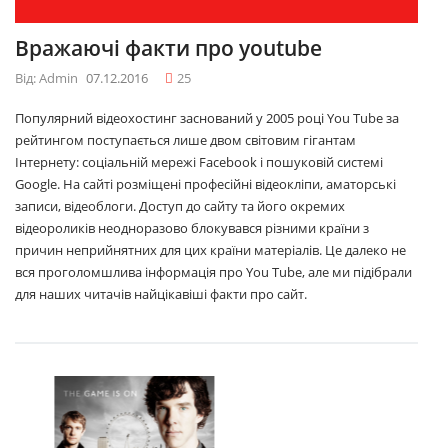
Вражаючі факти про youtube
Від: Admin
07.12.2016
25
Популярний відеохостинг заснований у 2005 році You Tube за
рейтингом поступається лише двом світовим гігантам
Інтернету: соціальній мережі Facebook і пошуковій системі
Google. На сайті розміщені професійні відеокліпи, аматорські
записи, відеоблоги. Доступ до сайту та його окремих
відеороликів неодноразово блокувався різними країни з
причин неприйнятних для цих країни матеріалів. Це далеко не
вся проголомшлива інформація про You Tube, але ми підібрали
для наших читачів найцікавіші факти про сайт.