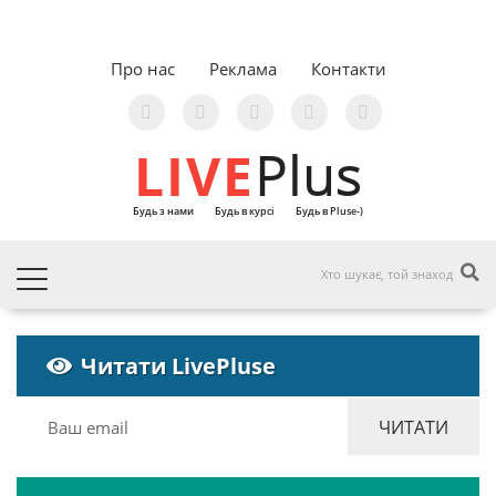
Про нас
Реклама
Контакти
LIVE
Plus
Будь з нами
Будь в курсі
Будь в Pluse-)
Читати LivePluse