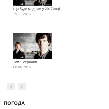
Що буде модним у 2017році
Щ
29.11.2016
2
Топ 5 серіалів
Т
08.06.2016
0
ПОГОДА