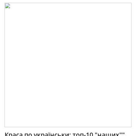
Краса по українськи: топ-10 "наших""