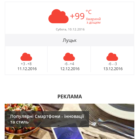
°C
+99
Хмаринй
з дощем
Субота, 10.12.2016
Луцьк
+3
+8
-6
+4
-6
-3
-
-
-
11.12.2016
12.12.2016
13.12.2016
РЕКЛАМА
Популярні Смартфони - інновації
та стиль