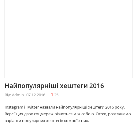
Найпопулярніші хештеги 2016
Від: Admin
07.12.2016
25
Instagram і Twitter назвали найпопулярніші хештеги 2016 року.
Версії цих двох соцмереж різняться між собою. Отож, розглянемо
варіанти популярних хештегів кожної з них.