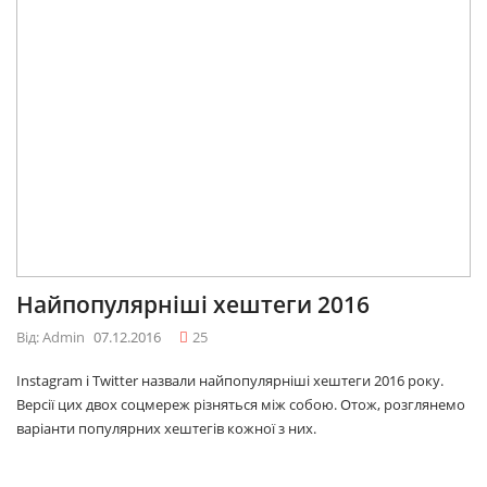
Найпопулярніші хештеги 2016
Від: Admin
07.12.2016
25
Instagram і Twitter назвали найпопулярніші хештеги 2016 року.
Версії цих двох соцмереж різняться між собою. Отож, розглянемо
варіанти популярних хештегів кожної з них.