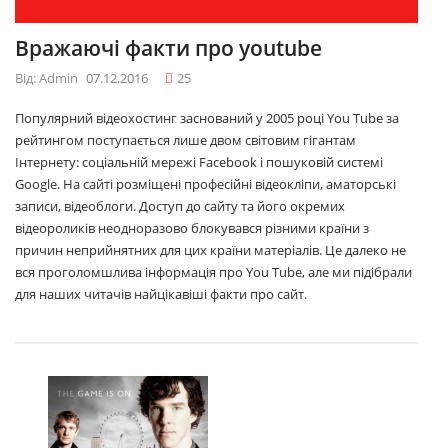
Вражаючі факти про youtube
Від: Admin
07.12.2016
25
Популярний відеохостинг заснований у 2005 році You Tube за
рейтингом поступається лише двом світовим гігантам
Інтернету: соціальній мережі Facebook і пошуковій системі
Google. На сайті розміщені професійні відеокліпи, аматорські
записи, відеоблоги. Доступ до сайту та його окремих
відеороликів неодноразово блокувався різними країни з
причин неприйнятних для цих країни матеріалів. Це далеко не
вся проголомшлива інформація про You Tube, але ми підібрали
для наших читачів найцікавіші факти про сайт.