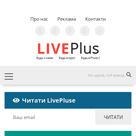
Про нас
Реклама
Контакти
LIVE
Plus
Будь з нами
Будь в курсі
Будь в Pluse-)
Читати LivePluse