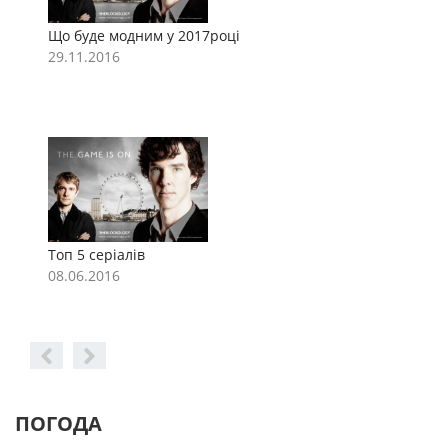
Що буде модним у 2017році
Щ
29.11.2016
2
Топ 5 серіалів
Т
08.06.2016
0
ПОГОДА