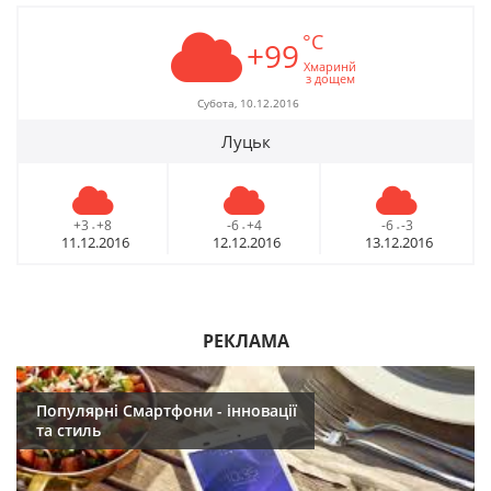
°C
+99
Хмаринй
з дощем
Субота, 10.12.2016
Луцьк
+3
+8
-6
+4
-6
-3
-
-
-
11.12.2016
12.12.2016
13.12.2016
РЕКЛАМА
Популярні Смартфони - інновації
та стиль