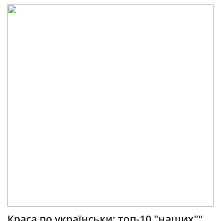
Краса по українськи: топ-10 "наших""