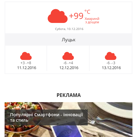
°C
+99
Хмаринй
з дощем
Субота, 10.12.2016
Луцьк
+3
+8
-6
+4
-6
-3
-
-
-
11.12.2016
12.12.2016
13.12.2016
РЕКЛАМА
Популярні Смартфони - інновації
та стиль