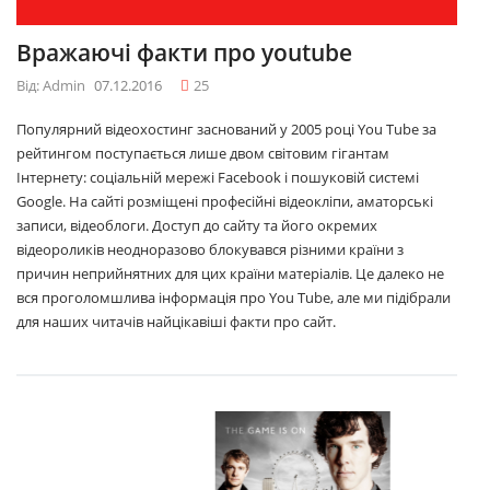
Вражаючі факти про youtube
Від: Admin
07.12.2016
25
Популярний відеохостинг заснований у 2005 році You Tube за
рейтингом поступається лише двом світовим гігантам
Інтернету: соціальній мережі Facebook і пошуковій системі
Google. На сайті розміщені професійні відеокліпи, аматорські
записи, відеоблоги. Доступ до сайту та його окремих
відеороликів неодноразово блокувався різними країни з
причин неприйнятних для цих країни матеріалів. Це далеко не
вся проголомшлива інформація про You Tube, але ми підібрали
для наших читачів найцікавіші факти про сайт.