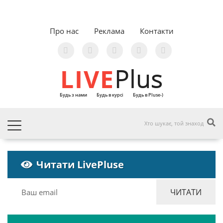
Про нас
Реклама
Контакти
LIVE
Plus
Будь з нами
Будь в курсі
Будь в Pluse-)
Читати LivePluse