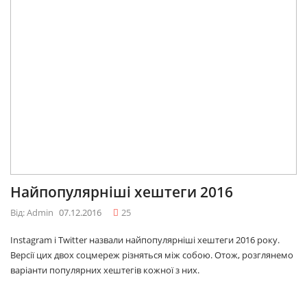
Найпопулярніші хештеги 2016
Від: Admin
07.12.2016
25
Instagram і Twitter назвали найпопулярніші хештеги 2016 року.
Версії цих двох соцмереж різняться між собою. Отож, розглянемо
варіанти популярних хештегів кожної з них.