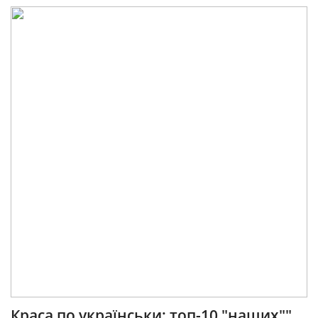
Краса по українськи: топ-10 "наших""