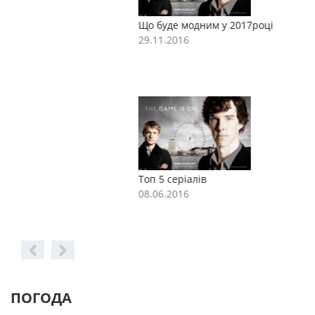
Що буде модним у 2017році
Щ
29.11.2016
2
Топ 5 серіалів
Т
08.06.2016
0
ПОГОДА