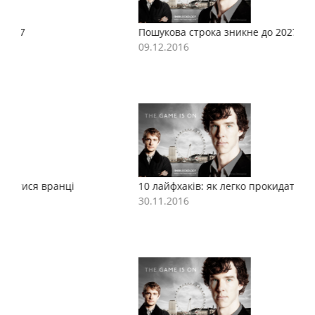
Пошукова строка зникне до 2027
П
09.12.2016
0
10 лайфхаків: як легко прокидатися вранці
1
30.11.2016
3