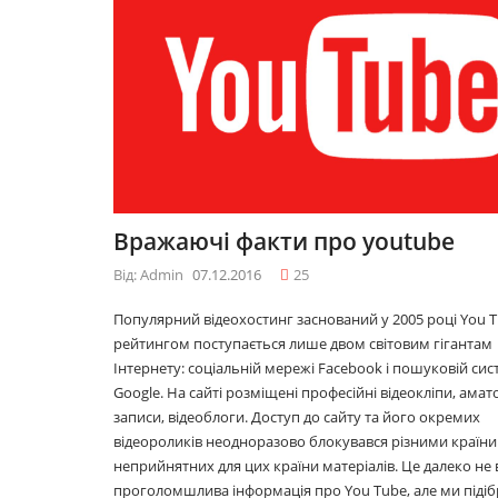
09.12.2016
09.12.20
10 лайфхаків: як
10 лайфх
легко прокидатися
легко п
вранці
вранці
30.11.2016
30.11.20
Що буде модним у
Що буд
Вражаючі факти про youtube
2017році
2017роц
29.11.2016
29.11.20
Від: Admin
07.12.2016
25
Популярний відеохостинг заснований у 2005 році You T
рейтингом поступається лише двом світовим гігантам
Топ 5 серіалів
Топ 5 се
Інтернету: соціальній мережі Facebook і пошуковій сис
08.06.2016
08.06.20
Google. На сайті розміщені професійні відеокліпи, амат
записи, відеоблоги. Доступ до сайту та його окремих
відеороликів неодноразово блокувався різними країни
неприйнятних для цих країни матеріалів. Це далеко не 
проголомшлива інформація про You Tube, але ми підіб