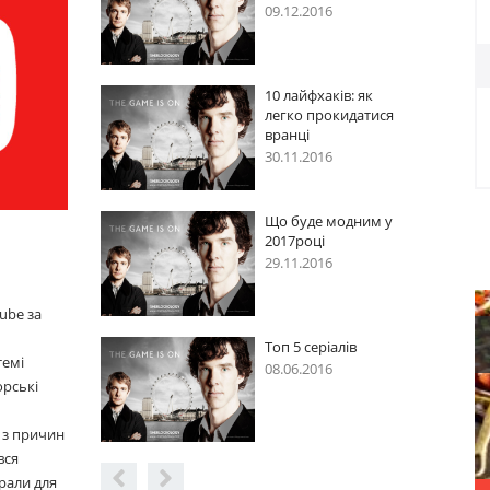
16
09.12.2016
аків: як
10 лайфхаків: як
рокидатися
легко прокидатися
вранці
16
30.11.2016
е модним у
Що буде модним у
і
2017році
16
29.11.2016
ube за
ріалів
Топ 5 серіалів
темі
16
08.06.2016
орські
 з причин
вся
рали для