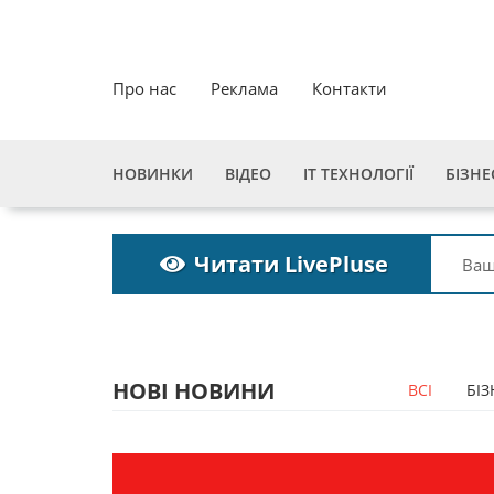
Про нас
Реклама
Контакти
НОВИНКИ
ВІДЕО
ІТ ТЕХНОЛОГІЇ
БІЗНЕ
Читати LivePluse
НОВІ НОВИНИ
ВСІ
БІЗ
Пошукова строка
Пошуко
зникне до 2027
зникне 