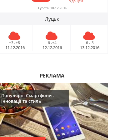
з дощем
09.12.2016
09.12.2016
Субота, 10.12.2016
Луцьк
10 лайфхаків: як
10 лайфхаків: я
легко прокидатися
легко прокидат
вранці
вранці
+3
+8
-6
+4
-6
-3
-
-
-
30.11.2016
30.11.2016
11.12.2016
12.12.2016
13.12.2016
Що буде модним у
Що буде модни
2017році
2017році
29.11.2016
РЕКЛАМА
29.11.2016
Популярні Смартфони -
Топ 5 серіалів
Топ 5 серіалів
інновації та стиль
08.06.2016
08.06.2016