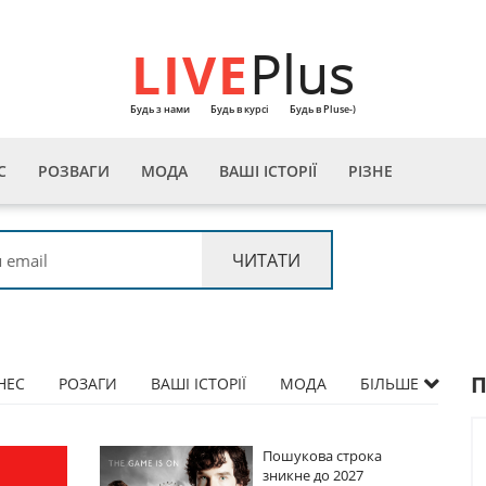
LIVE
Plus
Будь з нами
Будь в курсі
Будь в Pluse-)
С
РОЗВАГИ
МОДА
ВАШІ ІСТОРІЇ
РІЗНЕ
НЕС
РОЗАГИ
ВАШІ ІСТОРІЇ
МОДА
БІЛЬШЕ
ва строка
Пошукова строка
до 2027
зникне до 2027