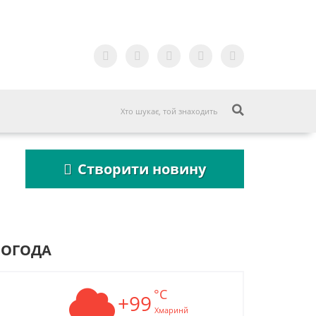
Створити новину
ПОГОДА
°C
Пошукова строка
+99
Пошукова стро
зникне до 2027
зникне до 2027
Хмаринй