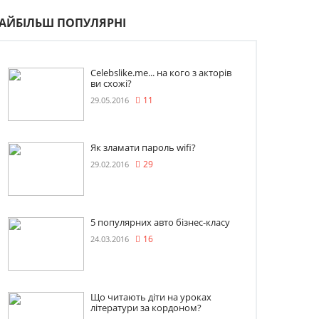
АЙБІЛЬШ ПОПУЛЯРНІ
Celebslike.me... на кого з акторів
ви схожі?
29.05.2016
11
Як зламати пароль wifi?
29.02.2016
29
5 популярних авто бізнес-класу
24.03.2016
16
Що читають діти на уроках
літератури за кордоном?