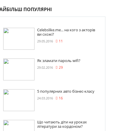
АЙБІЛЬШ ПОПУЛЯРНІ
Celebslike.me... на кого з акторів
ви схожі?
29.05.2016
11
Як зламати пароль wifi?
29.02.2016
29
5 популярних авто бізнес-класу
24.03.2016
16
Що читають діти на уроках
літератури за кордоном?