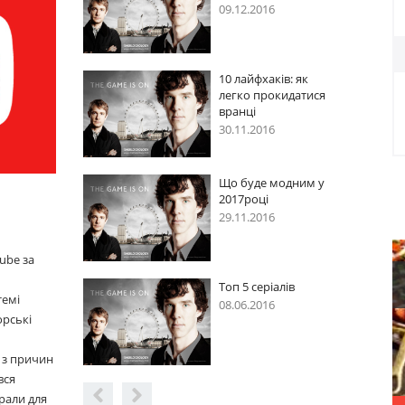
2016
09.12.2016
фхаків: як
10 лайфхаків: як
 прокидатися
легко прокидатися
вранці
2016
30.11.2016
де модним у
Що буде модним у
ці
2017році
2016
29.11.2016
ube за
серіалів
Топ 5 серіалів
темі
2016
08.06.2016
орські
 з причин
вся
рали для