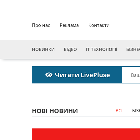
Про нас
Реклама
Контакти
НОВИНКИ
ВІДЕО
ІТ ТЕХНОЛОГІЇ
БІЗНЕ
Читати LivePluse
НОВІ НОВИНИ
ВСІ
БІЗ
Пошукова строка
Пошук
зникне до 2027
зникне