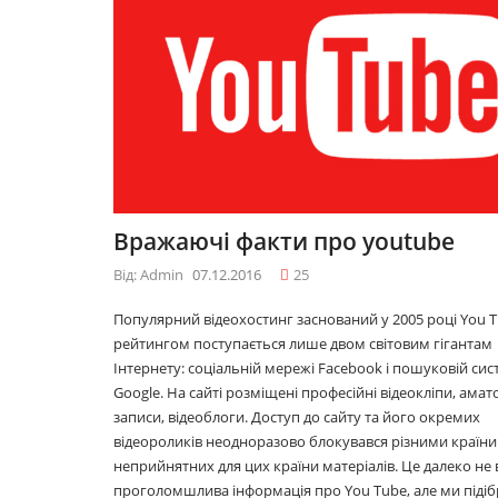
09.12.2016
09.12.
10 лайфхаків: як
10 лай
легко прокидатися
легко
вранці
вранці
30.11.2016
30.11.
Що буде модним у
Що бу
Вражаючі факти про youtube
2017році
2017ро
29.11.2016
29.11.
Від: Admin
07.12.2016
25
Популярний відеохостинг заснований у 2005 році You T
рейтингом поступається лише двом світовим гігантам
Топ 5 серіалів
Топ 5 
Інтернету: соціальній мережі Facebook і пошуковій сис
08.06.2016
08.06.
Google. На сайті розміщені професійні відеокліпи, амат
записи, відеоблоги. Доступ до сайту та його окремих
відеороликів неодноразово блокувався різними країни
неприйнятних для цих країни матеріалів. Це далеко не 
проголомшлива інформація про You Tube, але ми підіб