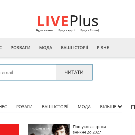
LIVE
Plus
Будь з нами
Будь в курсі
Будь в Pluse-)
С
РОЗВАГИ
МОДА
ВАШІ ІСТОРІЇ
РІЗНЕ
НЕС
РОЗАГИ
ВАШІ ІСТОРІЇ
МОДА
БІЛЬШЕ
ова строка
Пошукова строка
 до 2027
зникне до 2027