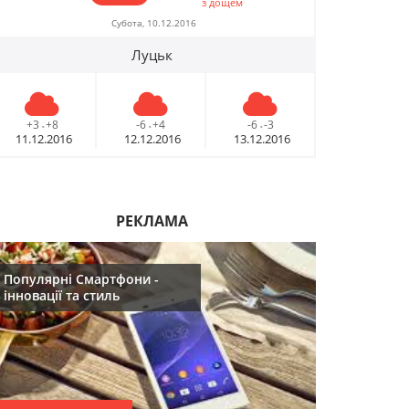
з дощем
09.12.2016
09.12.2016
Субота, 10.12.2016
Луцьк
10 лайфхаків: як
10 лайфхаків: 
легко прокидатися
легко прокид
вранці
вранці
+3
+8
-6
+4
-6
-3
-
-
-
30.11.2016
30.11.2016
11.12.2016
12.12.2016
13.12.2016
Що буде модним у
Що буде модн
2017році
2017році
29.11.2016
РЕКЛАМА
29.11.2016
Популярні Смартфони -
Топ 5 серіалів
Топ 5 серіалів
інновації та стиль
08.06.2016
08.06.2016