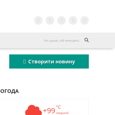
Створити новину
ПОГОДА
°C
Пошукова строка
+99
Пошукова стр
зникне до 2027
зникне до 202
Хмаринй