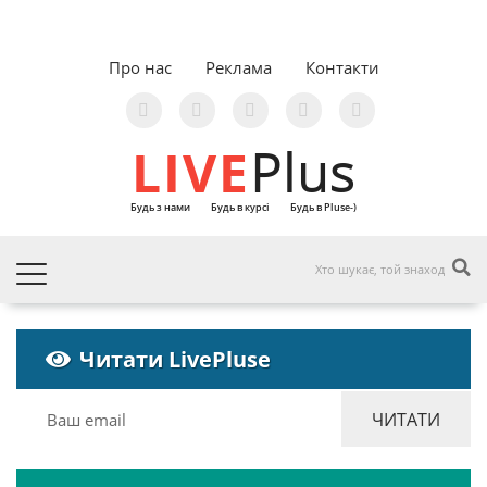
Про нас
Реклама
Контакти
LIVE
Plus
Будь з нами
Будь в курсі
Будь в Pluse-)
Читати LivePluse