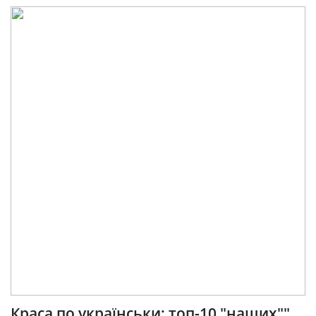
Краса по українськи: топ-10 "наших""