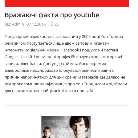
Вражаючі факти про youtube
Від: Admin
07.12.2016
25
Популярний відеохостинг заснований у 2005 році You Tube за
рейтингом поступається лише двом світовим гігантам
Інтернету: соціальній мережі Facebook і пошуковій системі
Google. На сайті розміщені професійні відеокліпи, аматорські
записи, відеоблоги. Доступ до сайту та його окремих
відеороликів неодноразово блокувався різними країни з
причин неприйнятних для цих країни матеріалів. Це далеко не
вся проголомшлива інформація про You Tube, але ми підібрали
для наших читачів найцікавіші факти про сайт.