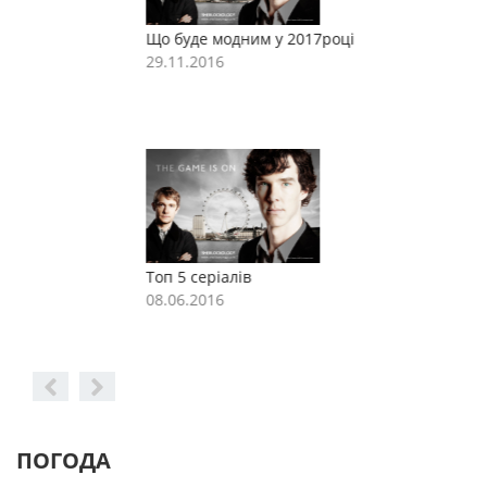
Що буде модним у 2017році
Щ
29.11.2016
2
Топ 5 серіалів
Т
08.06.2016
0
ПОГОДА