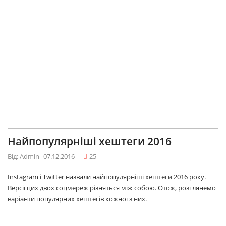
Найпопулярніші хештеги 2016
Від: Admin
07.12.2016
25
Instagram і Twitter назвали найпопулярніші хештеги 2016 року.
Версії цих двох соцмереж різняться між собою. Отож, розглянемо
варіанти популярних хештегів кожної з них.