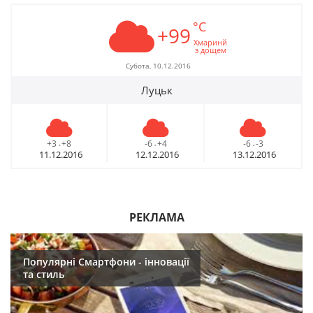
°C
+99
Хмаринй
з дощем
Субота, 10.12.2016
Луцьк
+3
+8
-6
+4
-6
-3
-
-
-
11.12.2016
12.12.2016
13.12.2016
РЕКЛАМА
Популярні Смартфони - інновації
та стиль