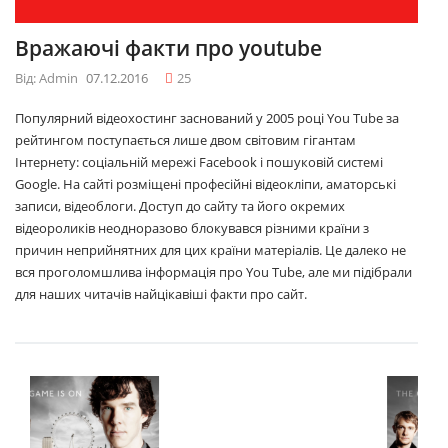
Вражаючі факти про youtube
Від: Admin
07.12.2016
25
Популярний відеохостинг заснований у 2005 році You Tube за
рейтингом поступається лише двом світовим гігантам
Інтернету: соціальній мережі Facebook і пошуковій системі
Google. На сайті розміщені професійні відеокліпи, аматорські
записи, відеоблоги. Доступ до сайту та його окремих
відеороликів неодноразово блокувався різними країни з
причин неприйнятних для цих країни матеріалів. Це далеко не
вся проголомшлива інформація про You Tube, але ми підібрали
для наших читачів найцікавіші факти про сайт.