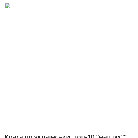
Краса по українськи: топ-10 "наших""