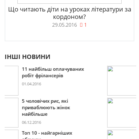
Що читають діти на уроках літератури за
кордоном?
29.05.2016
1
ІНШІ НОВИНИ
Пошукова строка зникне
до 2027
09.12.2016
10 лайфхаків: як легко
прокидатися вранці
30.11.2016
Що буде модним у