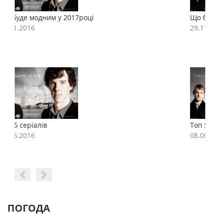
Що буде модним у 2017році
Щ
29.11.2016
2
Топ 5 серіалів
Т
08.06.2016
0
ПОГОДА