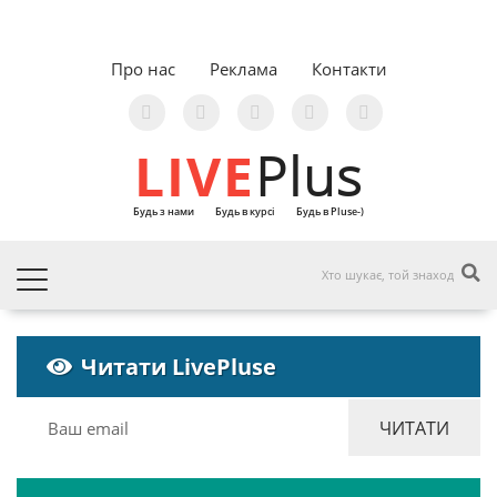
Про нас
Реклама
Контакти
LIVE
Plus
Будь з нами
Будь в курсі
Будь в Pluse-)
Читати LivePluse