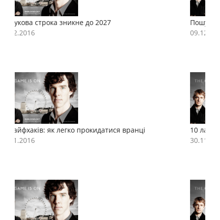
Пошукова строка зникне до 2027
П
09.12.2016
0
10 лайфхаків: як легко прокидатися вранці
1
30.11.2016
3