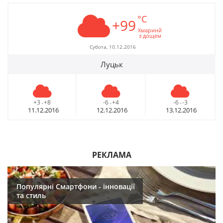
°C
+99
Хмаринй
з дощем
Субота, 10.12.2016
Луцьк
+3
+8
-6
+4
-6
-3
-
-
-
11.12.2016
12.12.2016
13.12.2016
РЕКЛАМА
Популярні Смартфони - інновації
та стиль