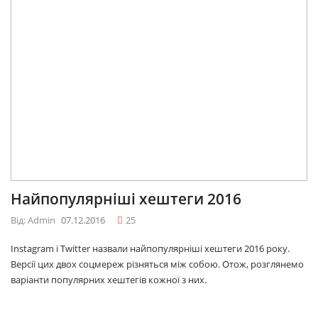
Найпопулярніші хештеги 2016
Від: Admin
07.12.2016
25
Instagram і Twitter назвали найпопулярніші хештеги 2016 року.
Версії цих двох соцмереж різняться між собою. Отож, розглянемо
варіанти популярних хештегів кожної з них.