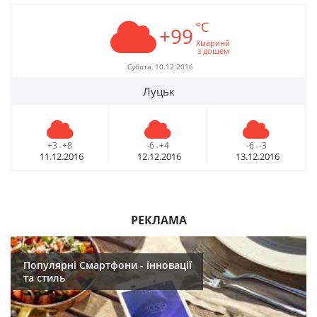
°C
+99
Хмаринй
з дощем
Субота, 10.12.2016
Луцьк
+3
+8
-6
+4
-6
-3
-
-
-
11.12.2016
12.12.2016
13.12.2016
РЕКЛАМА
Популярні Смартфони - інновації
та стиль