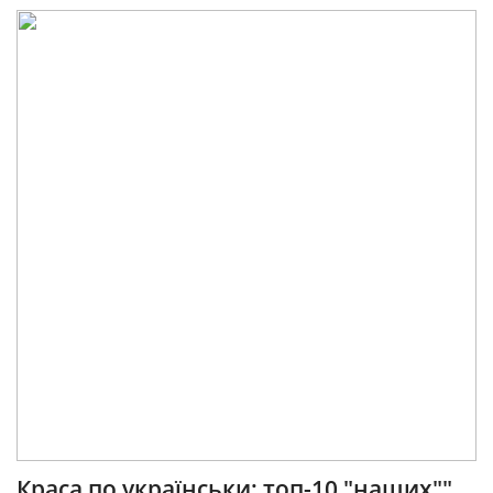
Краса по українськи: топ-10 "наших""