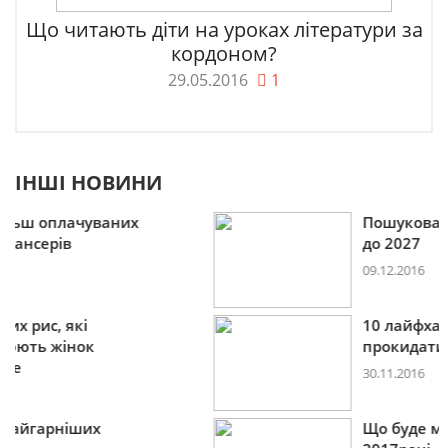
Що читають діти на уроках літератури за
кордоном?
29.05.2016
1
ІНШІ НОВИНИ
Пошукова строка зникне
до 2027
09.12.2016
10 лайфхаків: як легко
прокидатися вранці
30.11.2016
Що буде модним у