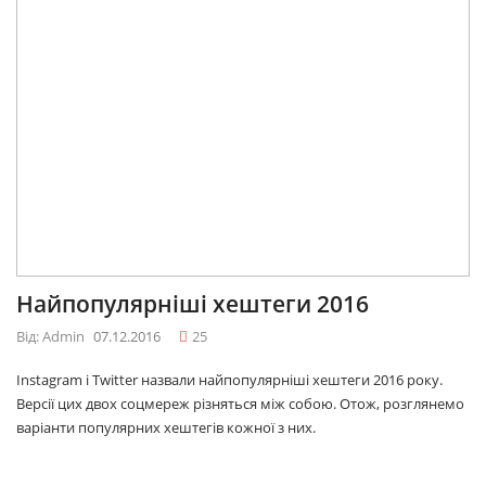
Найпопулярніші хештеги 2016
Від: Admin
07.12.2016
25
Instagram і Twitter назвали найпопулярніші хештеги 2016 року.
Версії цих двох соцмереж різняться між собою. Отож, розглянемо
варіанти популярних хештегів кожної з них.