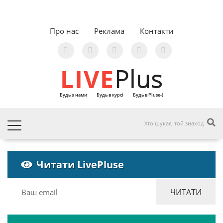
Про нас
Реклама
Контакти
LIVE
Plus
Будь з нами
Будь в курсі
Будь в Pluse-)
Читати LivePluse