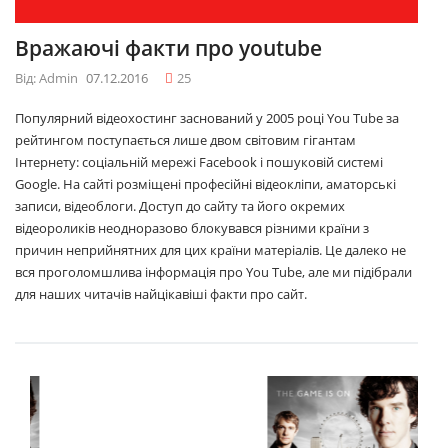
Вражаючі факти про youtube
Від: Admin
07.12.2016
25
Популярний відеохостинг заснований у 2005 році You Tube за
рейтингом поступається лише двом світовим гігантам
Інтернету: соціальній мережі Facebook і пошуковій системі
Google. На сайті розміщені професійні відеокліпи, аматорські
записи, відеоблоги. Доступ до сайту та його окремих
відеороликів неодноразово блокувався різними країни з
причин неприйнятних для цих країни матеріалів. Це далеко не
вся проголомшлива інформація про You Tube, але ми підібрали
для наших читачів найцікавіші факти про сайт.