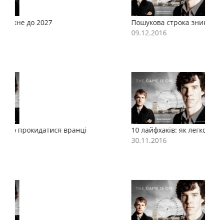
Пошукова строка зникне до 2027
П
09.12.2016
0
10 лайфхаків: як легко прокидатися вранці
1
30.11.2016
3