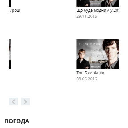
Що буде модним у 2017році
Щ
29.11.2016
2
Топ 5 серіалів
Т
08.06.2016
0
ПОГОДА