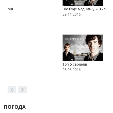
Що буде модним у 2017році
Щ
29.11.2016
2
Топ 5 серіалів
Т
08.06.2016
0
ПОГОДА