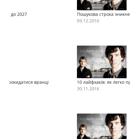
Пошукова строка зникне до 2027
П
09.12.2016
0
10 лайфхаків: як легко прокидатися вранці
1
30.11.2016
3