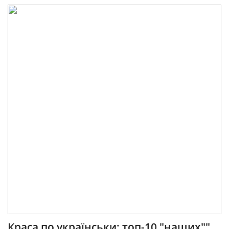
Краса по українськи: топ-10 "наших""