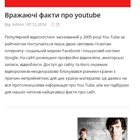
Вражаючі факти про youtube
Від: Admin
07.12.2016
25
Популярний відеохостинг заснований у 2005 році You Tube за
рейтингом поступається лише двом світовим гігантам
Інтернету: соціальній мережі Facebook і пошуковій системі
Google. На сайті розміщені професійні відеокліпи, аматорські
записи, відеоблоги. Доступ до сайту та його окремих
відеороликів неодноразово блокувався різними країни з
причин неприйнятних для цих країни матеріалів. Це далеко не
вся проголомшлива інформація про You Tube, але ми підібрали
для наших читачів найцікавіші факти про сайт.