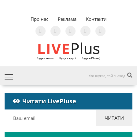
Про нас
Реклама
Контакти
LIVE
Plus
Будь з нами
Будь в курсі
Будь в Pluse-)
Читати LivePluse