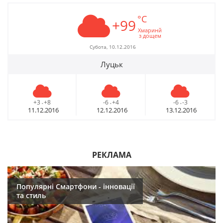
°C
+99
Хмаринй
з дощем
Субота, 10.12.2016
Луцьк
+3
+8
-6
+4
-6
-3
-
-
-
11.12.2016
12.12.2016
13.12.2016
РЕКЛАМА
Популярні Смартфони - інновації
та стиль