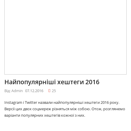
Найпопулярніші хештеги 2016
Від: Admin
07.12.2016
25
Instagram і Twitter назвали найпопулярніші хештеги 2016 року.
Версії цих двох соцмереж різняться між собою. Отож, розглянемо
варіанти популярних хештегів кожної з них.