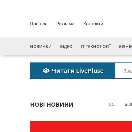
Про нас
Реклама
Контакти
НОВИНКИ
ВІДЕО
ІТ ТЕХНОЛОГІЇ
БІЗНЕ
Читати LivePluse
НОВІ НОВИНИ
ВСІ
БІЗ
Пошукова строка
Пош
зникне до 2027
зни