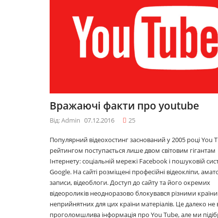
09.12.2016
09.
10 лайфхаків: як
10 
легко прокидатися
лег
вранці
вра
30.11.2016
30.
Що буде модним у
Що 
Вражаючі факти про youtube
2017році
201
29.11.2016
29.
Від: Admin
07.12.2016
25
Популярний відеохостинг заснований у 2005 році You T
рейтингом поступається лише двом світовим гігантам
Топ 5 серіалів
Топ
Інтернету: соціальній мережі Facebook і пошуковій сис
08.06.2016
08.
Google. На сайті розміщені професійні відеокліпи, амат
записи, відеоблоги. Доступ до сайту та його окремих
відеороликів неодноразово блокувався різними країни
неприйнятних для цих країни матеріалів. Це далеко не 
проголомшлива інформація про You Tube, але ми підіб