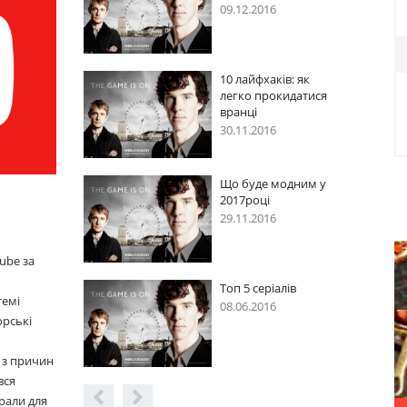
12.2016
09.12.2016
лайфхаків: як
10 лайфхаків: як
ко прокидатися
легко прокидатися
нці
вранці
11.2016
30.11.2016
буде модним у
Що буде модним у
7році
2017році
11.2016
29.11.2016
ube за
 5 серіалів
Топ 5 серіалів
темі
06.2016
08.06.2016
орські
 з причин
вся
рали для