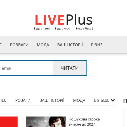
LIVE
Plus
Будь з нами
Будь в курсі
Будь в Pluse-)
С
РОЗВАГИ
МОДА
ВАШІ ІСТОРІЇ
РІЗНЕ
НЕС
РОЗАГИ
ВАШІ ІСТОРІЇ
МОДА
БІЛЬШЕ
укова строка
Пошукова строка
кне до 2027
зникне до 2027