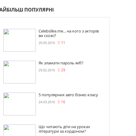
АЙБІЛЬШ ПОПУЛЯРНІ
Celebslike.me... на кого з акторів
ви схожі?
29.05.2016
11
Як зламати пароль wifi?
29.02.2016
29
5 популярних авто бізнес-класу
24.03.2016
16
Що читають діти на уроках
літератури за кордоном?