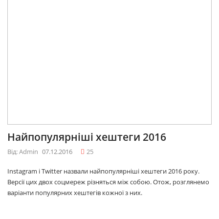
Найпопулярніші хештеги 2016
Від: Admin
07.12.2016
25
Instagram і Twitter назвали найпопулярніші хештеги 2016 року.
Версії цих двох соцмереж різняться між собою. Отож, розглянемо
варіанти популярних хештегів кожної з них.