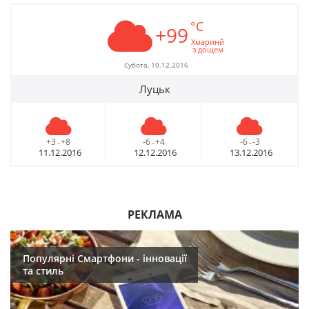
°C
+99
Хмаринй
з дощем
Субота, 10.12.2016
Луцьк
+3
+8
-6
+4
-6
-3
-
-
-
11.12.2016
12.12.2016
13.12.2016
РЕКЛАМА
Популярні Смартфони - інновації
та стиль