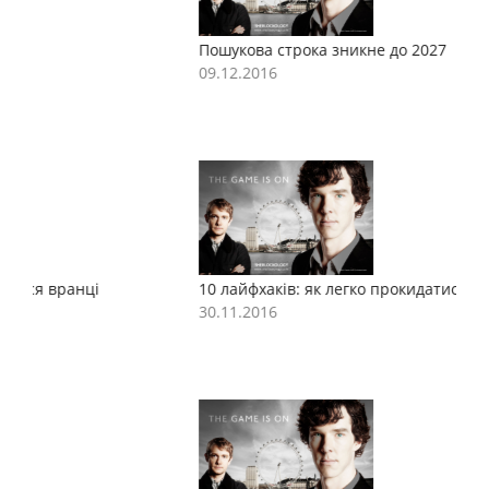
Пошукова строка зникне до 2027
П
09.12.2016
0
10 лайфхаків: як легко прокидатися вранці
1
30.11.2016
3