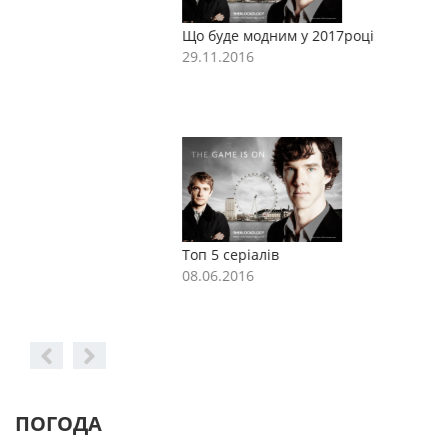
Що буде модним у 2017році
Щ
29.11.2016
2
Топ 5 серіалів
Т
08.06.2016
0
ПОГОДА