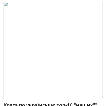
Краса по українськи: топ-10 "наших""