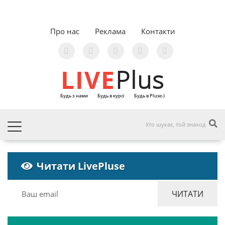
Про нас
Реклама
Контакти
LIVE
Plus
Будь з нами
Будь в курсі
Будь в Pluse-)
Читати LivePluse