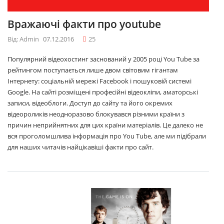
Вражаючі факти про youtube
Від: Admin
07.12.2016
25
Популярний відеохостинг заснований у 2005 році You Tube за
рейтингом поступається лише двом світовим гігантам
Інтернету: соціальній мережі Facebook і пошуковій системі
Google. На сайті розміщені професійні відеокліпи, аматорські
записи, відеоблоги. Доступ до сайту та його окремих
відеороликів неодноразово блокувався різними країни з
причин неприйнятних для цих країни матеріалів. Це далеко не
вся проголомшлива інформація про You Tube, але ми підібрали
для наших читачів найцікавіші факти про сайт.